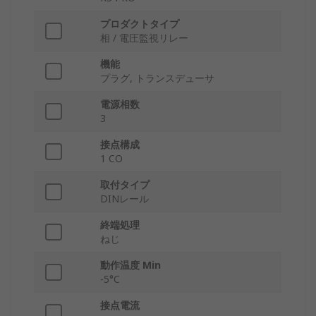
プロダクトタイプ
相 / 電圧監視リレー
機能
プラグ, トランスデューサ
電源相数
3
接点構成
1 CO
取付タイプ
DINレール
終端処理
ねじ
動作温度 Min
-5°C
接点電流