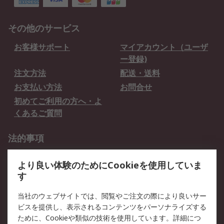
その他のサービス
お客様サポート
マイアカウント（ユーザ
ー登録)
注文方法
配送・送料
お支払い方法
お問合せ
初めてご利用の方へ・よ
くあるご質問
法的事項
プライバシーポリシー
ご利用規約
より良い体験のためにCookieを使用していま
クッキーポリシー
す
RSについて
当社のウェブサイトでは、閲覧やご注文の際により良いサー
ビスを提供し、表示されるコンテンツをパーソナライズする
会社概要
採用情報
ために、Cookieや類似の技術を使用しています。詳細につ