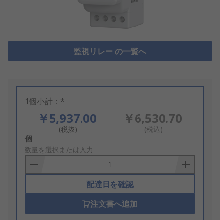
監視リレー の一覧へ
1個小計：*
￥5,937.00
￥6,530.70
(税抜)
(税込)
Add
個
to
数量を選択または入力
Basket
配達日を確認
注文書へ追加