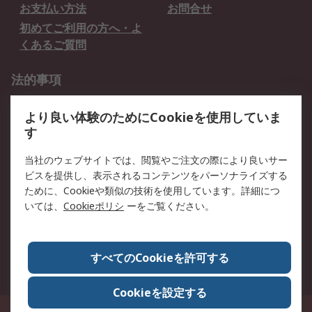
お支払い方法
お問合せ
初めてご利用の方へ・よ
くあるご質問
法的事項
プライバシーポリシー
ご利用規約
より良い体験のためにCookieを使用していま
クッキーポリシー
す
RSについて
当社のウェブサイトでは、閲覧やご注文の際により良いサー
ビスを提供し、表示されるコンテンツをパーソナライズする
会社概要
採用情報
ために、Cookieや類似の技術を使用しています。詳細につ
プレスリリース＆お知ら
コーポレートサイト
いては、
Cookieポリシ
ーをご覧ください。
せ
全世界のRS
RSの歴史
すべてのCookieを許可する
ESGへの取り組み（英語）
認証について
Cookieを設定する
〒240-0005 神奈川県横浜市保土ヶ谷区神戸町134番地 横浜ビジネスパーク ウ