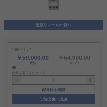
監視リレー の一覧へ
1個小計：*
￥59,000.00
￥64,900.00
(税抜)
(税込)
Add
個
to
数量を選択または入力
Basket
配達日を確認
注文書へ追加