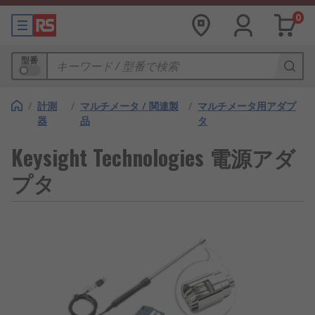
0
型番
/
計測
/
マルチメータ / 関連製
/
マルチメータ用アダプ
器
品
タ
Keysight Technologies 電源アダ
プタ