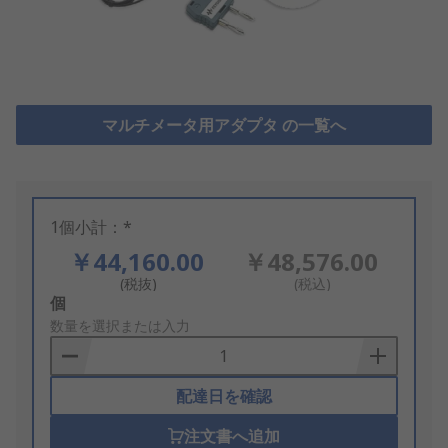
マルチメータ用アダプタ の一覧へ
1個小計：*
￥44,160.00
￥48,576.00
(税抜)
(税込)
Add
個
to
数量を選択または入力
Basket
配達日を確認
注文書へ追加