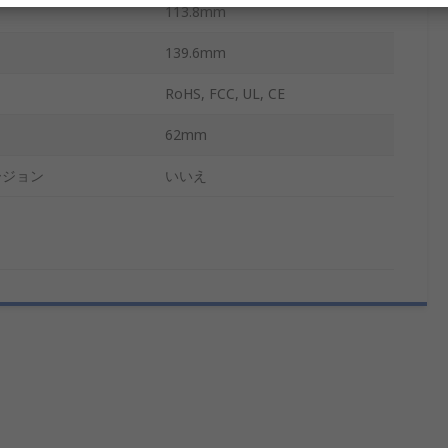
113.8mm
139.6mm
RoHS, FCC, UL, CE
62mm
ージョン
いいえ