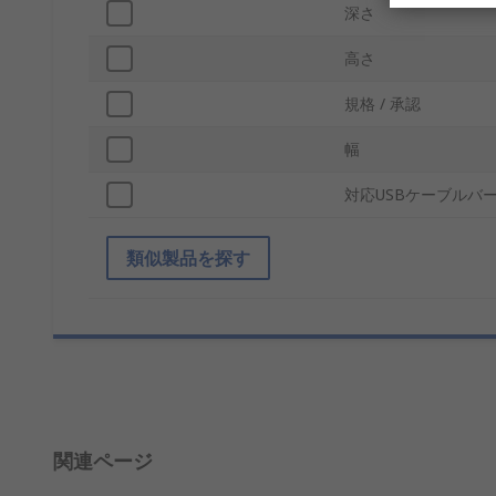
深さ
高さ
規格 / 承認
幅
対応USBケーブルバ
類似製品を探す
関連ページ