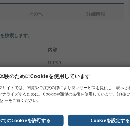
その他
詳細情報
を検索します。
内容
N-Tron
イーサネットスイッチ
体験のためにCookieを使用しています
8
ブサイトでは、閲覧やご注文の際により良いサービスを提供し、表示さ
ソナライズするために、Cookieや類似の技術を使用しています。詳細
マネージド
リシ
ーをご覧ください。
8
べてのCookieを許可する
Cookieを設定する
2