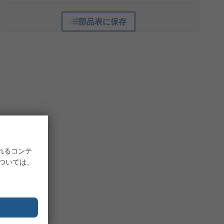
部品表に保存
れるコンテ
については、