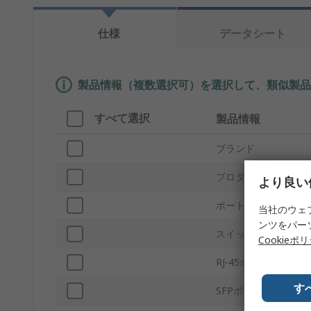
仕様
データシート
製品情報（複数選択可）を選択して、類似製品
すべて選択
製品情報
ブランド
プロダクトタイプ
より良い
ポート数
当社のウェ
ンツをパー
スイッチタイプ
Cookieポ
RJ-45ポート数
す
SFPポート数