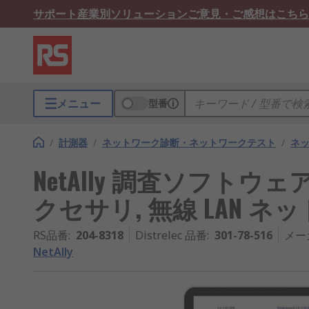
サポート
産業別ソリューション
ご意見・ご感想はこちら
メニュー
型番
/
計測器
/
ネットワーク診断・ネットワークテスト
/
ネ
NetAlly 調査ソフトウ
クセサリ, 無線 LAN ネ
RS品番
:
204-8318
Distrelec 品番
:
301-78-516
メー
NetAlly