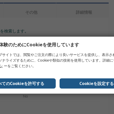
その他
詳細情報
を検索します。
内容
体験のためにCookieを使用しています
NetAlly
ブサイトでは、閲覧やご注文の際により良いサービスを提供し、表示さ
ソナライズするために、Cookieや類似の技術を使用しています。詳細
LANテスト装置用アクセサリ
リシ
ーをご覧ください。
調査ソフトウェア
べてのCookieを許可する
Cookieを設定する
無線 LAN ネットワーク
No