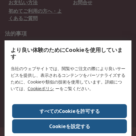
お支払い方法
お問合せ
初めてご利用の方へ・よ
くあるご質問
法的事項
プライバシーポリシー
ご利用規約
より良い体験のためにCookieを使用していま
クッキーポリシー
す
RSについて
当社のウェブサイトでは、閲覧やご注文の際により良いサー
ビスを提供し、表示されるコンテンツをパーソナライズする
会社概要
採用情報
ために、Cookieや類似の技術を使用しています。詳細につ
プレスリリース＆お知ら
コーポレートサイト
いては、
Cookieポリシ
ーをご覧ください。
せ
全世界のRS
RSの歴史
すべてのCookieを許可する
ESGへの取り組み（英語）
認証について
Cookieを設定する
〒240-0005 神奈川県横浜市保土ヶ谷区神戸町134番地 横浜ビジネスパーク ウ