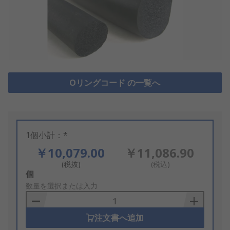
Oリングコード の一覧へ
1個小計：*
￥10,079.00
￥11,086.90
(税抜)
(税込)
Add
個
to
数量を選択または入力
Basket
注文書へ追加