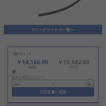
Oリングコード の一覧へ
1個小計：*
￥14,166.00
￥15,582.60
(税抜)
(税込)
Add
個
to
数量を選択または入力
Basket
注文書へ追加