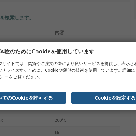
を検索します。
内容
RS PRO
体験のためにCookieを使用しています
20mm
ブサイトでは、閲覧やご注文の際により良いサービスを提供し、表示さ
ソナライズするために、Cookieや類似の技術を使用しています。詳細
タイプ
Oリングコード
リシ
ーをご覧ください。
シリコン
2m
べてのCookieを許可する
Cookieを設定する
n
-40°C
x
200°C
No