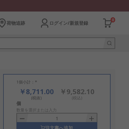
0
荷物追跡
ログイン/新規登録
1個小計：*
￥8,711.00
￥9,582.10
(税抜)
(税込)
Add
個
to
数量を選択または入力
Basket
注文書へ追加