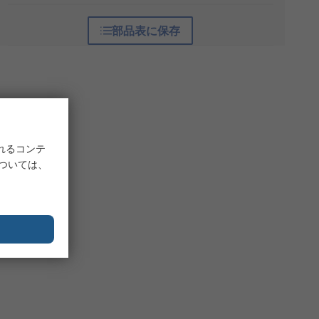
部品表に保存
れるコンテ
については、