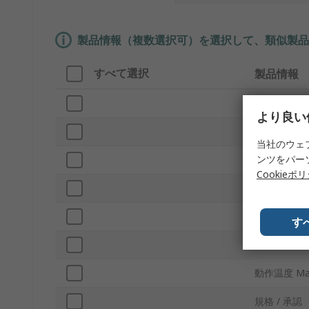
製品情報（複数選択可）を選択して、類似製品
すべて選択
製品情報
ブランド
より良い
直径
当社のウェ
ンツをパー
プロダクト
Cookieポ
材質
長さ
す
動作温度 Mi
動作温度 Ma
規格 / 承認