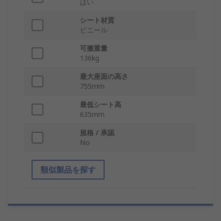
はい
シート材質
ビニール
可搬重量
136kg
最大座面の高さ
755mm
最低シート高
635mm
規格 / 承認
No
類似製品を探す