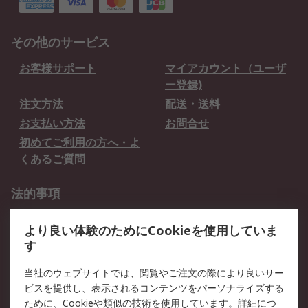
その他のサービス
お客様サポート
マイアカウント（ユーザ
ー登録)
注文方法
配送・送料
お支払い方法
お問合せ
初めてご利用の方へ・よ
くあるご質問
法的事項
プライバシーポリシー
ご利用規約
より良い体験のためにCookieを使用していま
クッキーポリシー
す
RSについて
当社のウェブサイトでは、閲覧やご注文の際により良いサー
ビスを提供し、表示されるコンテンツをパーソナライズする
会社概要
採用情報
ために、Cookieや類似の技術を使用しています。詳細につ