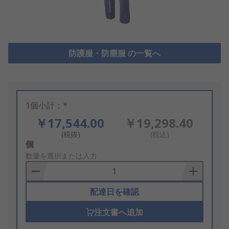
防護服・防塵服 の一覧へ
1個小計：*
￥17,544.00
￥19,298.40
(税抜)
(税込)
Add
個
to
数量を選択または入力
Basket
配達日を確認
注文書へ追加