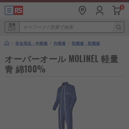
0
型番
/
安全用品・作業服
/
作業着
/
防護服・防塵服
オーバーオール MOLINEL 軽量
青 綿100%