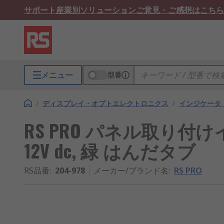
サポート
産業別ソリューション
ご意見・ご感想はこちら
メニュー
型番
/
ディスプレイ・オプトエレクトロニクス
/
インジケータ
RS PRO パネル取り付けイン
12V dc, 緑 はんだタブ
RS品番
:
204-978
メーカー/ブランド名
:
RS PRO