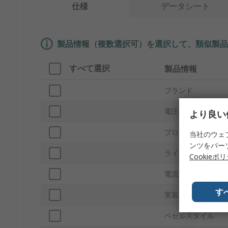
仕様
データシート
製品情報（複数選択可）を選択して、類似製品
すべて選択
製品情報
ブランド
電圧
より良い
プロダクトタイプ
当社のウェ
ンツをパー
ライト出力色
Cookieポ
電流
す
実装タイプ
ベゼルスタイル