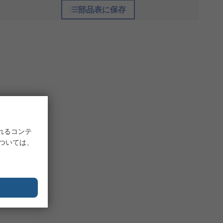
部品表に保存
れるコンテ
については、