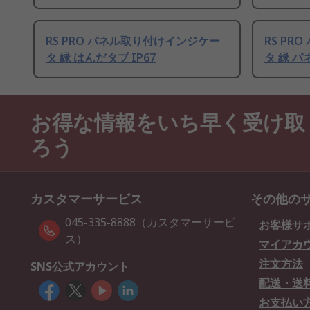
RS PRO パネル取り付けインジケー
RS P
タ 緑 はんだタブ IP67
タ 緑 
お得な情報をいち早く受け取
ろう
カスタマーサービス
その他の
045-335-8888（カスタマーサービ
お客様サ
ス）
マイアカ
注文方法
SNS公式アカウント
配送・送
お支払い