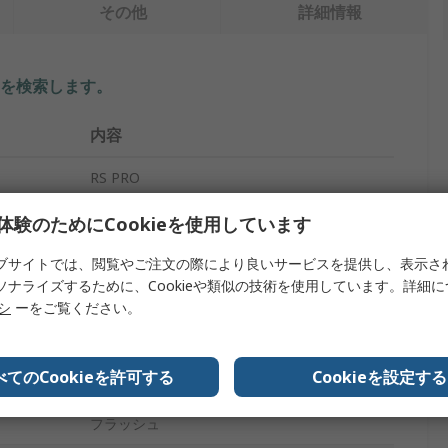
その他
詳細情報
を検索します。
内容
RS PRO
12, 12V ac
体験のためにCookieを使用しています
パネル取り付けインジケータ
ブサイトでは、閲覧やご注文の際により良いサービスを提供し、表示さ
ソナライズするために、Cookieや類似の技術を使用しています。詳細
緑
リシ
ーをご覧ください。
20mA
べてのCookieを許可する
Cookieを設定する
はんだタブ
フラッシュ