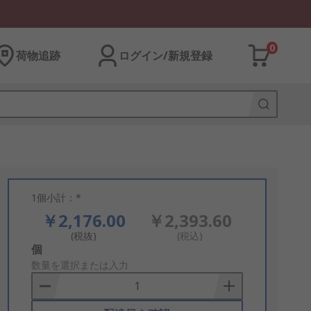
0
荷物追跡
ログイン/新規登録
1個小計：*
￥2,176.00
￥2,393.60
(税抜)
(税込)
Add
個
to
数量を選択または入力
Basket