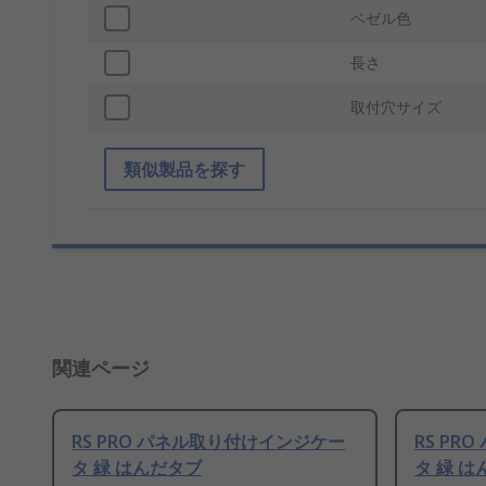
ベゼル色
長さ
取付穴サイズ
類似製品を探す
関連ページ
RS PRO パネル取り付けインジケー
RS P
タ 緑 はんだタブ
タ 緑 