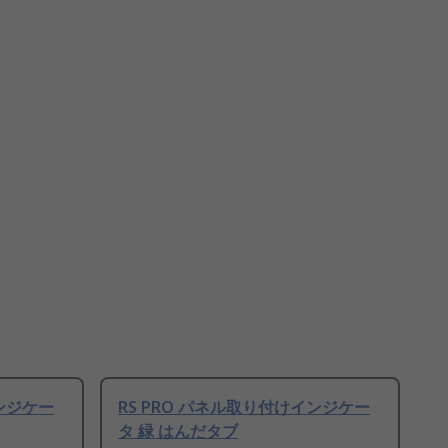
インジケー
RS PRO パネル取り付けインジケー
タ 緑 はんだタブ