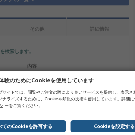
その他
詳細情報
を検索します。
内容
RS PRO
体験のためにCookieを使用しています
24V dc
ブサイトでは、閲覧やご注文の際により良いサービスを提供し、表示さ
ソナライズするために、Cookieや類似の技術を使用しています。詳細
パネル取り付けインジケータ
リシ
ーをご覧ください。
緑
べてのCookieを許可する
Cookieを設定する
20mA