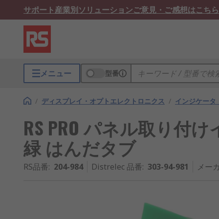
サポート
産業別ソリューション
ご意見・ご感想はこちら
メニュー
型番
/
ディスプレイ・オプトエレクトロニクス
/
インジケータ
RS PRO パネル取り付けイ
緑 はんだタブ
RS品番
:
204-984
Distrelec 品番
:
303-94-981
メーカ