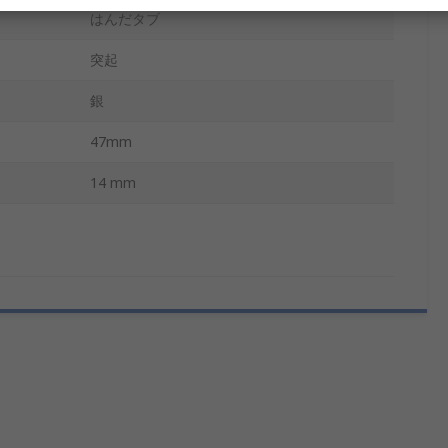
はんだタブ
突起
銀
47mm
14 mm