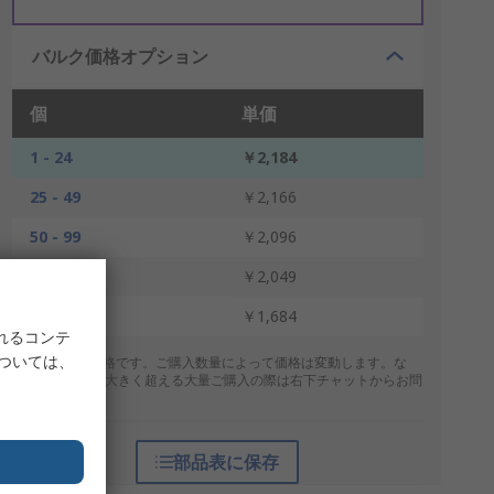
バルク価格オプション
個
単価
1 - 24
￥2,184
25 - 49
￥2,166
50 - 99
￥2,096
100 - 499
￥2,049
500 +
￥1,684
れるコンテ
については、
* 表示は参考価格です。ご購入数量によって価格は変動します。な
お、上記数量を大きく超える大量ご購入の際は右下チャットからお問
合せください。
部品表に保存