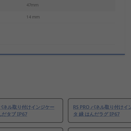
47mm
14 mm
RO パネル取り付けインジケー
RS PRO パネル取り付け
んだタブ IP67
タ 緑 はんだラグ IP67