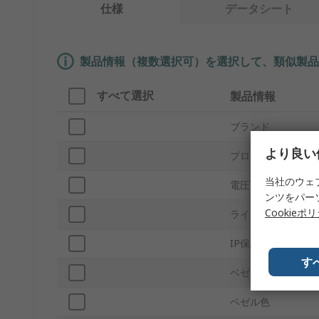
仕様
データシート
製品情報（複数選択可）を選択して、類似製品
すべて選択
製品情報
ブランド
より良い
プロダクトタイプ
当社のウェ
電圧
ンツをパー
Cookieポ
ライト出力色
IP保護等級
す
ベゼルスタイル
ベゼル色