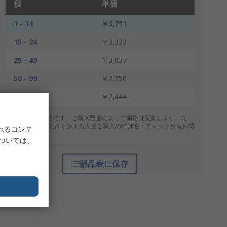
個
単価
1 - 14
￥3,711
15 - 24
￥3,333
25 - 49
￥3,037
50 - 99
￥2,750
100 +
￥2,444
* 表示は参考価格です。ご購入数量によって価格は変動します。な
お、上記数量を大きく超える大量ご購入の際は右下チャットからお問
れるコンテ
合せください。
については、
部品表に保存