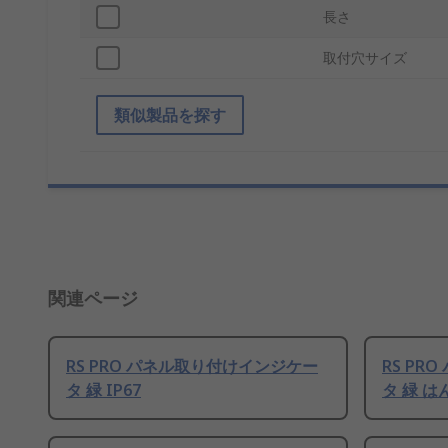
長さ
取付穴サイズ
類似製品を探す
関連ページ
RS PRO パネル取り付けインジケー
RS P
タ 緑 IP67
タ 緑 は