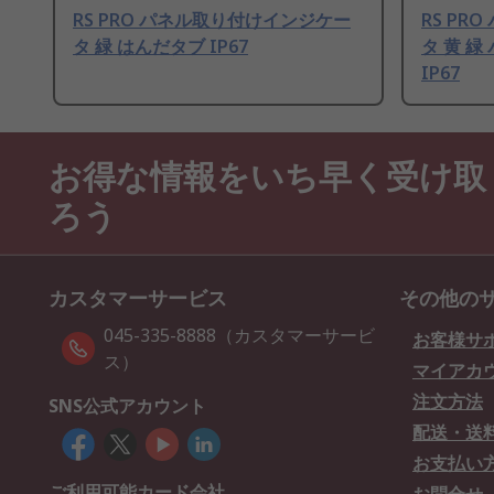
RS PRO パネル取り付けインジケー
RS P
タ 緑 はんだタブ IP67
タ 黄 
IP67
お得な情報をいち早く受け取
ろう
カスタマーサービス
その他の
045-335-8888（カスタマーサービ
お客様サ
ス）
マイアカ
注文方法
SNS公式アカウント
配送・送
お支払い
ご利用可能カード会社