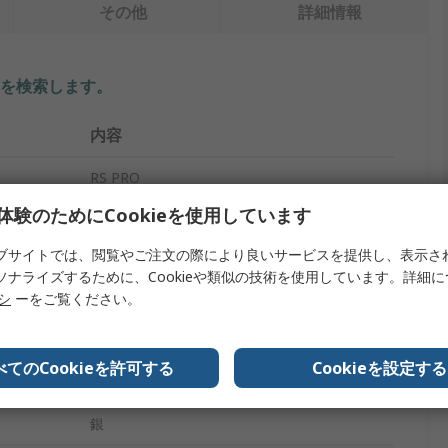
その他
詳細情報
を検索します。
内容
RS PRO
体験のためにCookieを使用しています
パネル取り付けインジケータ
ブサイトでは、閲覧やご注文の際により良いサービスを提供し、表示さ
12V
ソナライズするために、Cookieや類似の技術を使用しています。詳細
リシ
ーをご覧ください。
緑
IP67
べてのCookieを許可する
Cookieを設定する
突起
銀