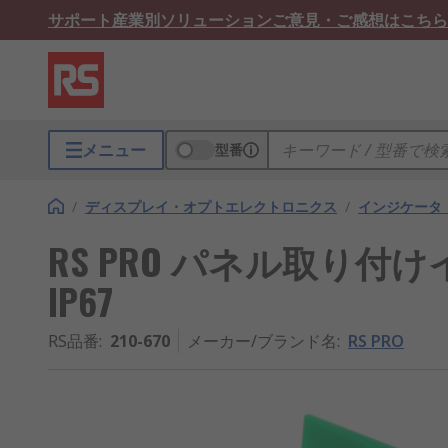
サポート
産業別ソリューション
ご意見・ご感想はこちら
メニュー
型番
/
ディスプレイ・オプトエレクトロニクス
/
インジケータ
RS PRO パネル取り付けイ
IP67
RS品番
:
210-670
メーカー/ブランド名
:
RS PRO