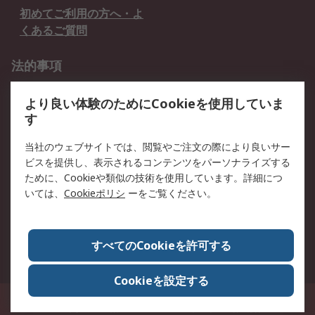
初めてご利用の方へ・よ
くあるご質問
法的事項
プライバシーポリシー
ご利用規約
より良い体験のためにCookieを使用していま
クッキーポリシー
す
RSについて
当社のウェブサイトでは、閲覧やご注文の際により良いサー
ビスを提供し、表示されるコンテンツをパーソナライズする
会社概要
採用情報
ために、Cookieや類似の技術を使用しています。詳細につ
プレスリリース＆お知ら
コーポレートサイト
いては、
Cookieポリシ
ーをご覧ください。
せ
全世界のRS
RSの歴史
すべてのCookieを許可する
ESGへの取り組み（英語）
認証について
Cookieを設定する
〒240-0005 神奈川県横浜市保土ヶ谷区神戸町134番地 横浜ビジネスパーク ウ
エストタワー12階
© アールエスコンポーネンツ株式会社