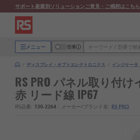
サポート
産業別ソリューション
ご意見・ご感想はこちら
メニュー
型番
/
ディスプレイ・オプトエレクトロニクス
/
インジケータ
RS PRO パネル取り付けイン
赤 リード線 IP67
RS品番
:
130-2264
メーカー/ブランド名
:
RS PRO