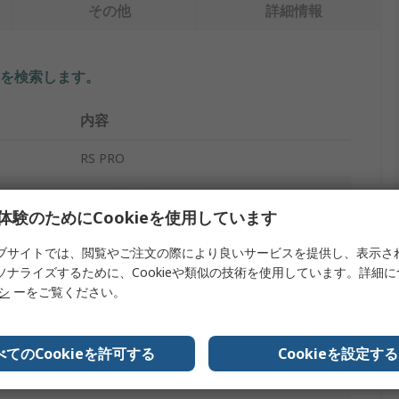
その他
詳細情報
を検索します。
内容
RS PRO
パネル取り付けインジケータ
体験のためにCookieを使用しています
110V ac
ブサイトでは、閲覧やご注文の際により良いサービスを提供し、表示さ
赤
ソナライズするために、Cookieや類似の技術を使用しています。詳細
リシ
ーをご覧ください。
6mA
リード線
べてのCookieを許可する
Cookieを設定する
IP67