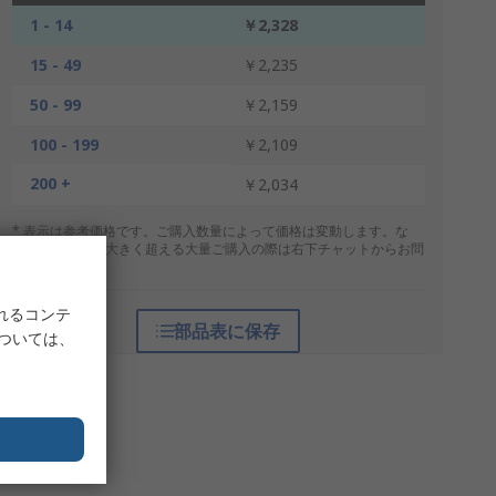
1 - 14
￥2,328
15 - 49
￥2,235
50 - 99
￥2,159
100 - 199
￥2,109
200 +
￥2,034
* 表示は参考価格です。ご購入数量によって価格は変動します。な
お、上記数量を大きく超える大量ご購入の際は右下チャットからお問
合せください。
れるコンテ
部品表に保存
については、