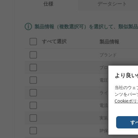
仕様
データシート
製品情報（複数選択可）を選択して、類似製品
すべて選択
製品情報
ブランド
プロダクトタイプ
より良い
電圧
当社のウェ
ライト出力色
ンツをパー
Cookieポ
電流
実装タイプ
す
IP保護等級