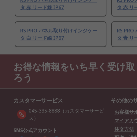
RS PRO パネル取り付けインジケー
RS P
タ 赤 リード線 IP67
タ 赤 リー
RS PRO パネル取り付けインジケー
RS P
タ 白 リード線 IP67
タ 青 リー
お得な情報をいち早く受け取
ろう
カスタマーサービス
その他の
045-335-8888（カスタマーサービ
お客様サ
ス）
マイアカ
注文方法
SNS公式アカウント