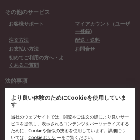
その他のサービス
お客様サポート
マイアカウント（ユーザ
ー登録)
注文方法
配送・送料
お支払い方法
お問合せ
初めてご利用の方へ・よ
くあるご質問
法的事項
プライバシーポリシー
ご利用規約
より良い体験のためにCookieを使用していま
クッキーポリシー
す
RSについて
当社のウェブサイトでは、閲覧やご注文の際により良いサー
ビスを提供し、表示されるコンテンツをパーソナライズする
会社概要
採用情報
ために、Cookieや類似の技術を使用しています。詳細につ
プレスリリース＆お知ら
コーポレートサイト
いては、
Cookieポリシ
ーをご覧ください。