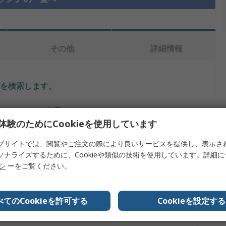
その他
詳細情報
を検索します。
内容
体験のためにCookieを使用しています
RS PRO
ブサイトでは、閲覧やご注文の際により良いサービスを提供し、表示さ
12V dc
ソナライズするために、Cookieや類似の技術を使用しています。詳細
リシ
ーをご覧ください。
パネル取り付けインジケータ
緑
べてのCookieを許可する
Cookieを設定する
リード線