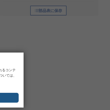
部品表に保存
れるコンテ
については、