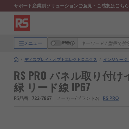
サポート
産業別ソリューション
ご意見・ご感想はこちら
メニュー
型番
/
ディスプレイ・オプトエレクトロニクス
/
インジケータ
RS PRO パネル取り付けイン
緑 リード線 IP67
RS品番
:
722-7867
メーカー/ブランド名
:
RS PRO