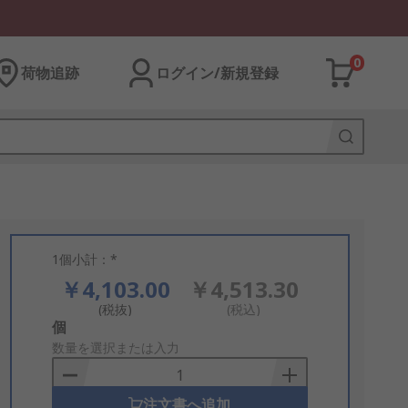
0
荷物追跡
ログイン/新規登録
1個小計：*
￥4,103.00
￥4,513.30
(税抜)
(税込)
Add
個
to
数量を選択または入力
Basket
注文書へ追加