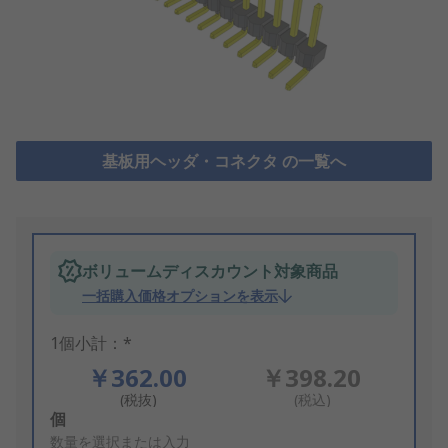
基板用ヘッダ・コネクタ の一覧へ
ボリュームディスカウント対象商品
一括購入価格オプションを表示
1個小計：*
￥362.00
￥398.20
(税抜)
(税込)
Add
個
to
数量を選択または入力