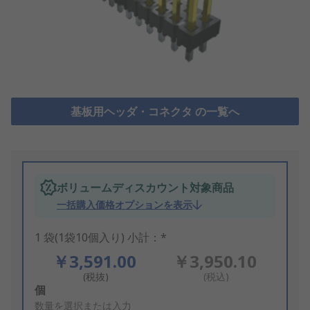
基板用ヘッダ・コネクタ の一覧へ
ボリュームディスカウント対象商品
一括購入価格オプションを表示
1 袋(1袋10個入り) 小計：*
￥3,591.00
￥3,950.10
(税抜)
(税込)
Add
個
to
数量を選択または入力