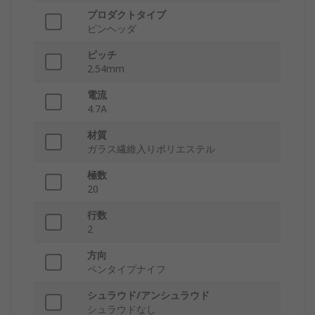
プロダクトタイプ
ピンヘッダ
ピッチ
2.54mm
電流
4.7A
材質
ガラス繊維入りポリエステル
極数
20
行数
2
方向
ペンタイプナイフ
シュラウド/アンシュラウド
シュラウドなし