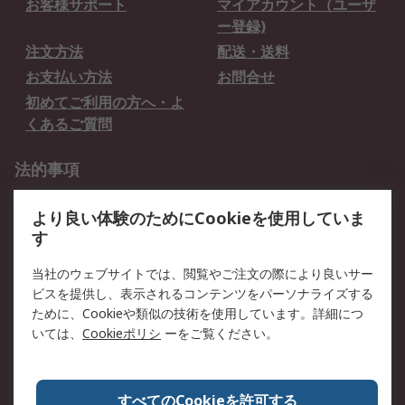
お客様サポート
マイアカウント（ユーザ
ー登録)
注文方法
配送・送料
お支払い方法
お問合せ
初めてご利用の方へ・よ
くあるご質問
法的事項
プライバシーポリシー
ご利用規約
より良い体験のためにCookieを使用していま
クッキーポリシー
す
RSについて
当社のウェブサイトでは、閲覧やご注文の際により良いサー
ビスを提供し、表示されるコンテンツをパーソナライズする
会社概要
採用情報
ために、Cookieや類似の技術を使用しています。詳細につ
プレスリリース＆お知ら
コーポレートサイト
いては、
Cookieポリシ
ーをご覧ください。
せ
全世界のRS
RSの歴史
すべてのCookieを許可する