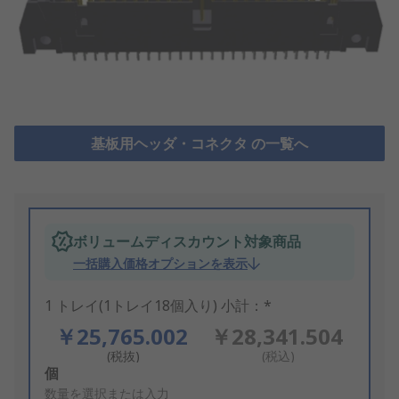
基板用ヘッダ・コネクタ の一覧へ
ボリュームディスカウント対象商品
一括購入価格オプションを表示
1 トレイ(1トレイ18個入り) 小計：*
￥25,765.002
￥28,341.504
(税抜)
(税込)
Add
個
to
数量を選択または入力