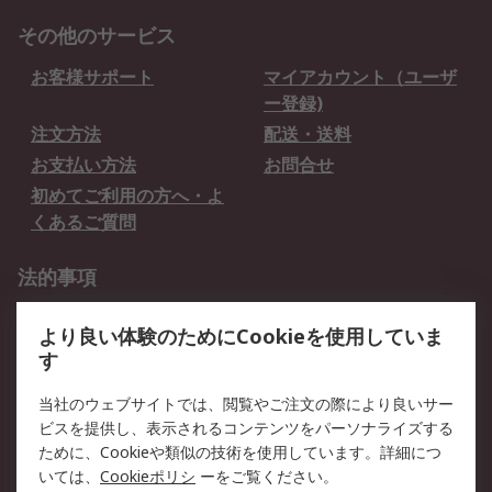
その他のサービス
お客様サポート
マイアカウント（ユーザ
ー登録)
注文方法
配送・送料
お支払い方法
お問合せ
初めてご利用の方へ・よ
くあるご質問
法的事項
プライバシーポリシー
ご利用規約
より良い体験のためにCookieを使用していま
クッキーポリシー
す
RSについて
当社のウェブサイトでは、閲覧やご注文の際により良いサー
ビスを提供し、表示されるコンテンツをパーソナライズする
会社概要
採用情報
ために、Cookieや類似の技術を使用しています。詳細につ
プレスリリース＆お知ら
コーポレートサイト
いては、
Cookieポリシ
ーをご覧ください。