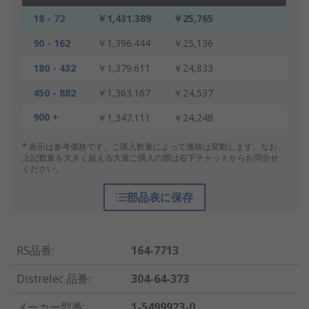
18 - 72
￥1,431.389
￥25,765
90 - 162
￥1,396.444
￥25,136
180 - 432
￥1,379.611
￥24,833
450 - 882
￥1,363.167
￥24,537
900 +
￥1,347.111
￥24,248
* 表示は参考価格です。ご購入数量によって価格は変動します。なお、
上記数量を大きく超える大量ご購入の際は右下チャットからお問合せ
ください。
部品表に保存
RS品番
:
164-7713
Distrelec 品番
:
304-64-373
メーカー型番
:
1-5499923-0