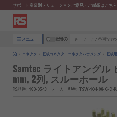
サポート
産業別ソリューション
ご意見・ご感想はこちら
メニュー
型番
/
コネクタ
/
基板コネクタ・コネクタハウジング
/
基板
Samtec ライトアングル ピ
mm, 2列, スルーホール
RS品番
:
180-0543
メーカー型番
:
TSW-104-08-G-D-R