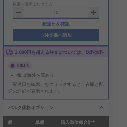
to
数量を選択または入力
Basket
配達日を確認
注文書へ追加
3,000円を超える注文については、送料無料
在庫あり
40
は海外在庫あり
「配達日を確認」をクリックすると、在庫と配
送の詳細が表示されます。
バルク価格オプション
個
単価
購入単位毎合計*