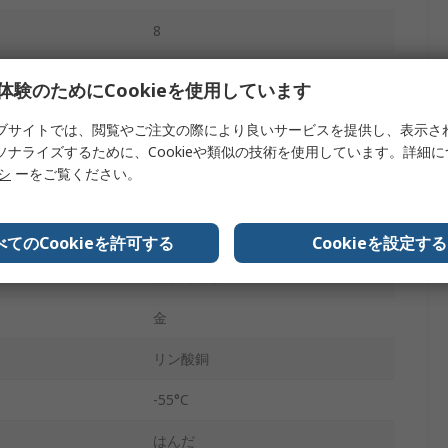
8
ポリブチレンテレフタレート
体験のためにCookieを使用しています
2
ブサイトでは、閲覧やご注文の際により良いサービスを提供し、表示さ
ソナライズするために、Cookieや類似の技術を使用しています。詳細
ライトアングル
リシ
ーをご覧ください。
ド
シュラウドなし
スルーホール
べてのCookieを許可する
Cookieを設定する
基板対基板
金
リン酸銅
-55°C
はんだ