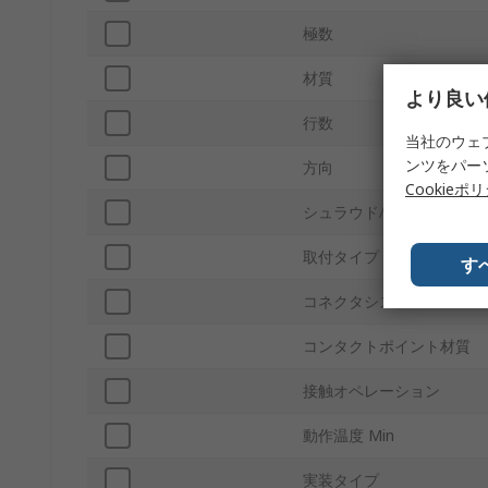
極数
材質
より良い
行数
当社のウェ
ンツをパー
方向
Cookieポ
シュラウド/アンシュラウ
取付タイプ
す
コネクタシステム
コンタクトポイント材質
接触オペレーション
動作温度 Min
実装タイプ