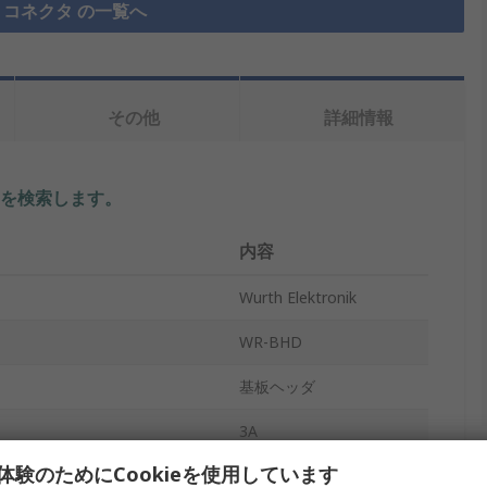
コネクタ の一覧へ
その他
詳細情報
を検索します。
内容
Wurth Elektronik
WR-BHD
基板ヘッダ
3A
体験のためにCookieを使用しています
2.54mm