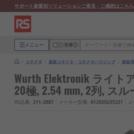
サポート
産業別ソリューション
ご意見・ご感想はこちら
メニュー
型番
/
コネクタ
/
基板コネクタ・コネクタハウジング
/
基板
Wurth Elektronik 
20極, 2.54 mm, 2列, 
RS品番
:
211-2887
メーカー型番
:
612020235221
メ