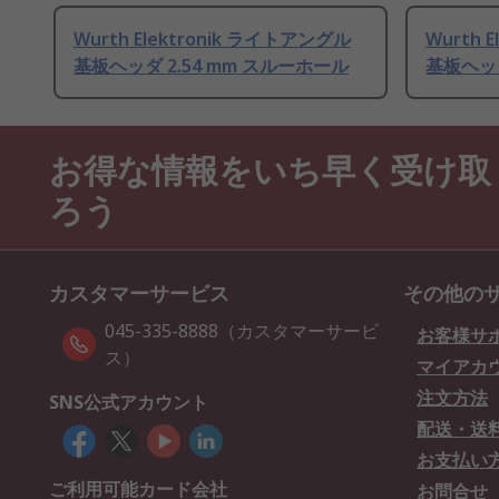
Wurth Elektronik ライトアングル
Wurth 
基板ヘッダ 2.54 mm スルーホール
基板ヘッダ
お得な情報をいち早く受け取
ろう
カスタマーサービス
その他の
045-335-8888（カスタマーサービ
お客様サ
ス）
マイアカ
注文方法
SNS公式アカウント
配送・送
お支払い
ご利用可能カード会社
お問合せ