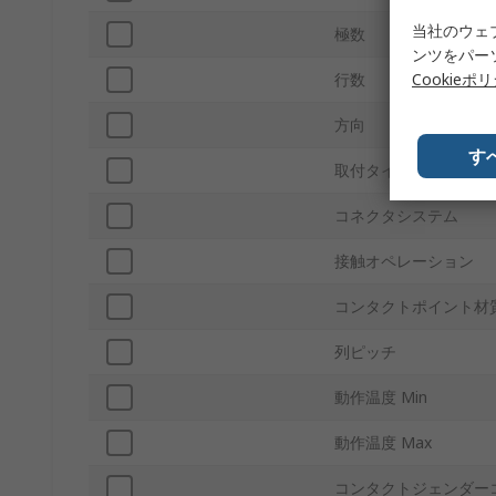
当社のウェ
極数
ンツをパー
Cookieポ
行数
方向
す
取付タイプ
コネクタシステム
接触オペレーション
コンタクトポイント材
列ピッチ
動作温度 Min
動作温度 Max
コンタクトジェンダー