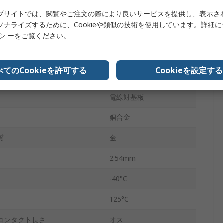
ブサイトでは、閲覧やご注文の際により良いサービスを提供し、表示さ
20
ソナライズするために、Cookieや類似の技術を使用しています。詳細
リシ
ーをご覧ください。
2
ライトアングル
べてのCookieを許可する
Cookieを設定する
スルーホール
電線対基板
銅合金
質
金
2.54mm
-40°C
125°C
コンタクト長さ
オス