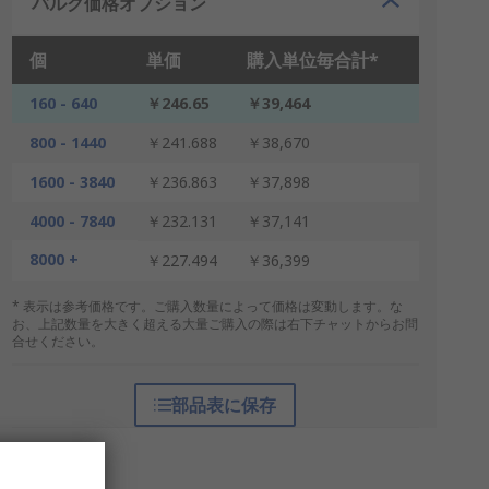
バルク価格オプション
個
単価
購入単位毎合計*
160 - 640
￥246.65
￥39,464
800 - 1440
￥241.688
￥38,670
1600 - 3840
￥236.863
￥37,898
4000 - 7840
￥232.131
￥37,141
8000 +
￥227.494
￥36,399
* 表示は参考価格です。ご購入数量によって価格は変動します。な
お、上記数量を大きく超える大量ご購入の際は右下チャットからお問
合せください。
部品表に保存