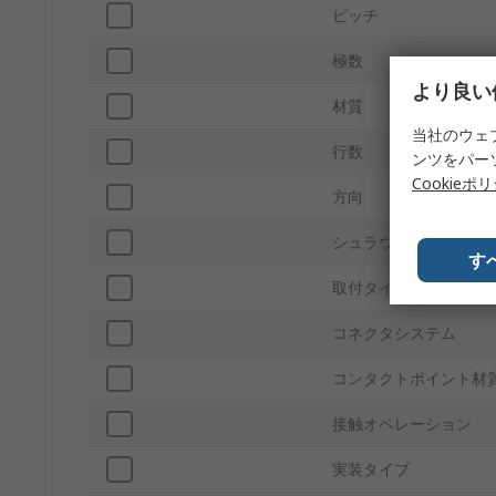
ピッチ
極数
より良い
材質
当社のウェ
行数
ンツをパー
Cookieポ
方向
シュラウド/アンシュラ
す
取付タイプ
コネクタシステム
コンタクトポイント材
接触オペレーション
実装タイプ