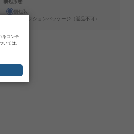
梱包形態
個包装
プロダクションパッケージ（返品不可）
れるコンテ
については、