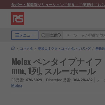
サポート
産業別ソリューション
ご意見・ご感想はこちら
メニュー
型番
/
コネクタ
/
基板コネクタ・コネクタハウジング
/
基板
Molex ペンタイプナイフ ピ
mm, 1列, スルーホール
RS品番
:
670-5029
Distrelec 品番
:
304-28-482
メー
Molex