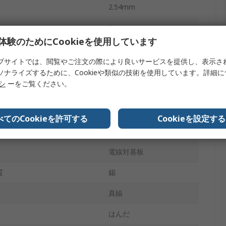
2.54mm
2
体験のためにCookieを使用しています
ポリエステル
ブサイトでは、閲覧やご注文の際により良いサービスを提供し、表示さ
1
ソナライズするために、Cookieや類似の技術を使用しています。詳細
リシ
ーをご覧ください。
ペンタイプナイフ
ウド
シュラウドなし
べてのCookieを許可する
Cookieを設定する
スルーホール
電線対基板
質
錫
真鍮
はんだ