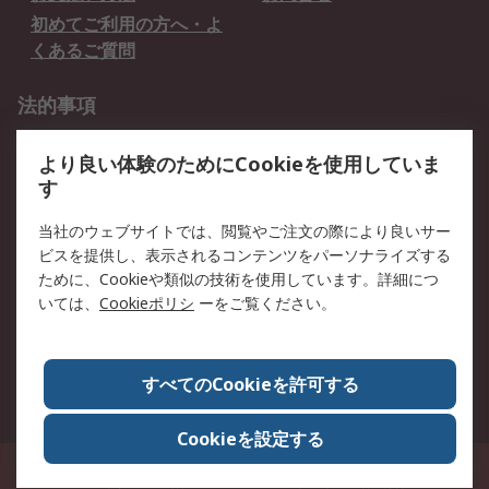
初めてご利用の方へ・よ
くあるご質問
法的事項
プライバシーポリシー
ご利用規約
より良い体験のためにCookieを使用していま
クッキーポリシー
す
RSについて
当社のウェブサイトでは、閲覧やご注文の際により良いサー
ビスを提供し、表示されるコンテンツをパーソナライズする
会社概要
採用情報
ために、Cookieや類似の技術を使用しています。詳細につ
プレスリリース＆お知ら
コーポレートサイト
いては、
Cookieポリシ
ーをご覧ください。
せ
全世界のRS
RSの歴史
すべてのCookieを許可する
ESGへの取り組み（英語）
認証について
Cookieを設定する
〒240-0005 神奈川県横浜市保土ヶ谷区神戸町134番地 横浜ビジネスパーク ウ
エストタワー12階
© アールエスコンポーネンツ株式会社