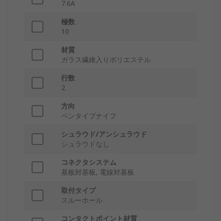
7.6A
極数
10
材質
ガラス繊維入りポリエステル
行数
2
方向
ペンタイプナイフ
シュラウド/アンシュラウド
シュラウドなし
コネクタシステム
基板対基板, 電線対基板
取付タイプ
スルーホール
コンタクトポイント材質