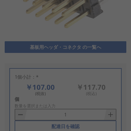
基板用ヘッダ・コネクタ の一覧へ
1個小計：*
￥107.00
￥117.70
(税抜)
(税込)
Add
個
to
数量を選択または入力
Basket
配達日を確認