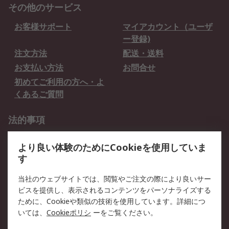
その他のサービス
お客様サポート
マイアカウント（ユーザ
ー登録)
注文方法
配送・送料
お支払い方法
お問合せ
初めてご利用の方へ・よ
くあるご質問
法的事項
プライバシーポリシー
ご利用規約
より良い体験のためにCookieを使用していま
クッキーポリシー
す
RSについて
当社のウェブサイトでは、閲覧やご注文の際により良いサー
ビスを提供し、表示されるコンテンツをパーソナライズする
会社概要
採用情報
ために、Cookieや類似の技術を使用しています。詳細につ
プレスリリース＆お知ら
コーポレートサイト
いては、
Cookieポリシ
ーをご覧ください。
せ