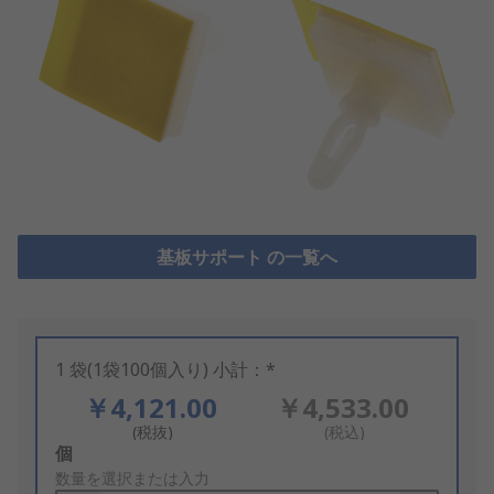
基板サポート の一覧へ
1 袋(1袋100個入り) 小計：*
￥4,121.00
￥4,533.00
(税抜)
(税込)
Add
個
to
数量を選択または入力