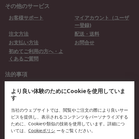
その他のサービス
お客様サポート
マイアカウント（ユーザ
ー登録)
注文方法
配送・送料
お支払い方法
お問合せ
初めてご利用の方へ・よ
くあるご質問
法的事項
プライバシーポリシー
ご利用規約
より良い体験のためにCookieを使用していま
クッキーポリシー
す
RSについて
当社のウェブサイトでは、閲覧やご注文の際により良いサー
ビスを提供し、表示されるコンテンツをパーソナライズする
会社概要
採用情報
ために、Cookieや類似の技術を使用しています。詳細につ
プレスリリース＆お知ら
コーポレートサイト
いては、
Cookieポリシ
ーをご覧ください。
せ