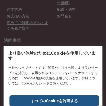
ー登録)
注文方法
配送・送料
お支払い方法
お問合せ
初めてご利用の方へ・よ
くあるご質問
法的事項
プライバシーポリシー
ご利用規約
より良い体験のためにCookieを使用していま
クッキーポリシー
す
RSについて
当社のウェブサイトでは、閲覧やご注文の際により良いサー
ビスを提供し、表示されるコンテンツをパーソナライズする
会社概要
採用情報
ために、Cookieや類似の技術を使用しています。詳細につ
プレスリリース＆お知ら
コーポレートサイト
いては、
Cookieポリシ
ーをご覧ください。
せ
全世界のRS
RSの歴史
すべてのCookieを許可する
ESGへの取り組み（英語）
認証について