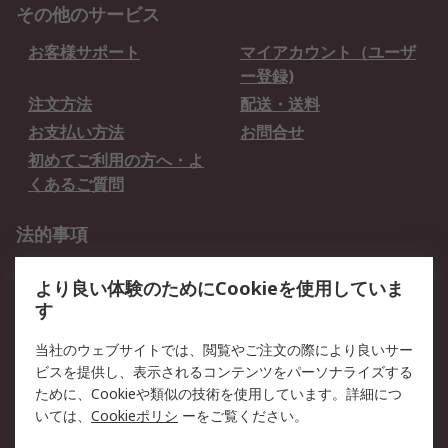
その他のサービス
お客様サポート
マイアカウント（ユーザ
ー登録)
注文方法
配送・送料
お支払い方法
お問合せ
初めてご利用の方へ・よ
くあるご質問
法的事項
プライバシーポリシー
ご利用規約
より良い体験のためにCookieを使用していま
クッキーポリシー
す
RSについて
当社のウェブサイトでは、閲覧やご注文の際により良いサー
ビスを提供し、表示されるコンテンツをパーソナライズする
会社概要
採用情報
ために、Cookieや類似の技術を使用しています。詳細につ
プレスリリース＆お知ら
コーポレートサイト
いては、
Cookieポリシ
ーをご覧ください。
せ