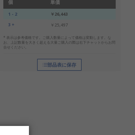
個
単価
1 - 2
￥26,443
3 +
￥25,497
* 表示は参考価格です。ご購入数量によって価格は変動します。な
お、上記数量を大きく超える大量ご購入の際は右下チャットからお問
合せください。
部品表に保存