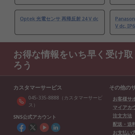
Optek 光電センサ 再帰反射 24 V dc
Panaso
V dc, IP
お得な情報をいち早く受け取
ろう
カスタマーサービス
その他の
045-335-8888（カスタマーサービ
お客様サ
ス）
マイアカ
注文方法
SNS公式アカウント
配送・送
お支払い