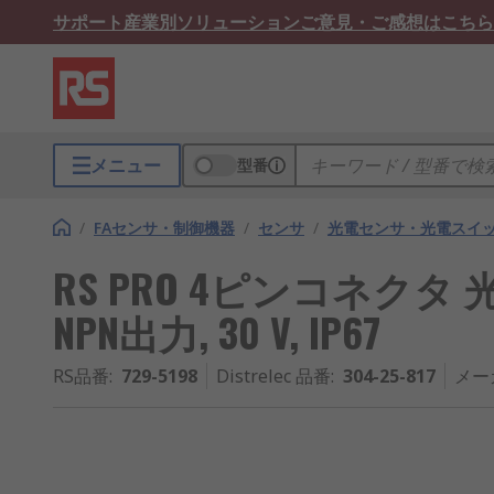
サポート
産業別ソリューション
ご意見・ご感想はこちら
メニュー
型番
/
FAセンサ・制御機器
/
センサ
/
光電センサ・光電スイ
RS PRO 4ピンコネクタ 光
NPN出力, 30 V, IP67
RS品番
:
729-5198
Distrelec 品番
:
304-25-817
メー