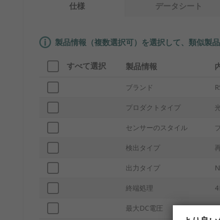
仕様
データシート
製品情報（複数選択可）を選択して、類似製品
すべて選択
製品情報
ブランド
R
プロダクトタイプ
センサーのスタイル
検出タイプ
出力タイプ
N
終端処理
最大DC電圧
3