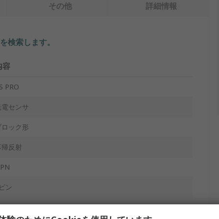
その他
詳細情報
を検索します。
内容
S PRO
光電センサ
ブロック形
再帰反射
PN
4ピン
0V