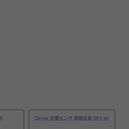
,
Optek 光電センサ 再帰反射 30 V dc