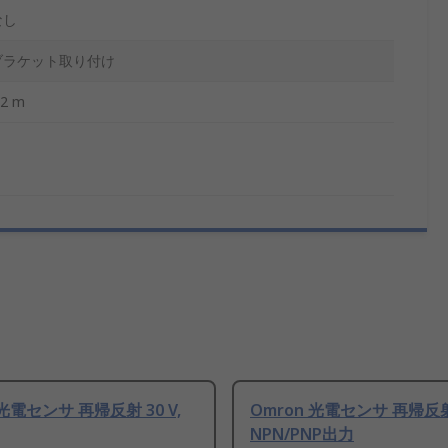
なし
ブラケット取り付け
.2 m
 光電センサ 再帰反射 30 V,
Omron 光電センサ 再帰反射
NPN/PNP出力