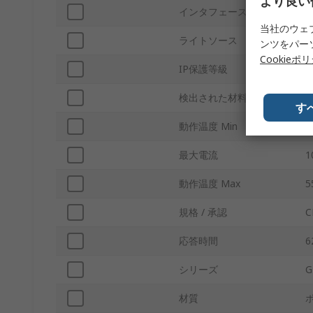
より良い
インタフェースタイプ
当社のウェ
ライトソース
L
ンツをパー
Cookieポ
IP保護等級
I
検出された材料
す
動作温度 Min
-
最大電流
1
動作温度 Max
5
規格 / 承認
C
応答時間
6
シリーズ
G
材質