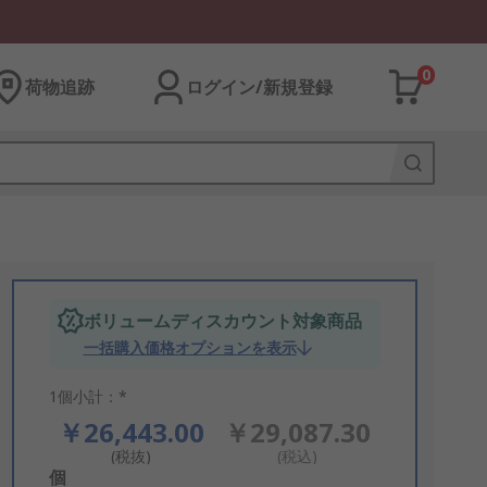
0
荷物追跡
ログイン/新規登録
ボリュームディスカウント対象商品
一括購入価格オプションを表示
1個小計：*
￥26,443.00
￥29,087.30
(税抜)
(税込)
Add
個