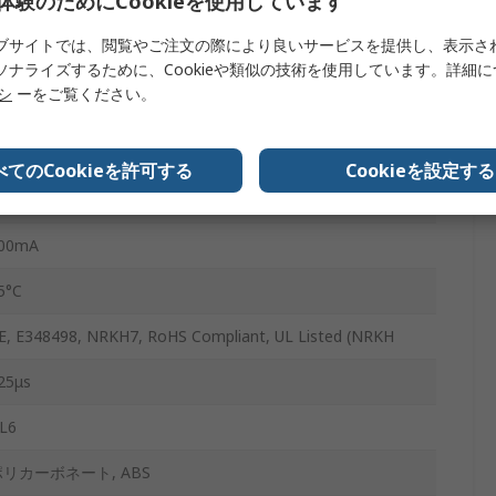
体験のためにCookieを使用しています
4ピンコネクタ
ブサイトでは、閲覧やご注文の際により良いサービスを提供し、表示さ
ED
ソナライズするために、Cookieや類似の技術を使用しています。詳細
リシ
ーをご覧ください。
P67
ポリメチルメタクリレート, プラスチック
べてのCookieを許可する
Cookieを設定する
25°C
00mA
5°C
E, E348498, NRKH7, RoHS Compliant, UL Listed (NRKH
25μs
L6
ポリカーボネート, ABS