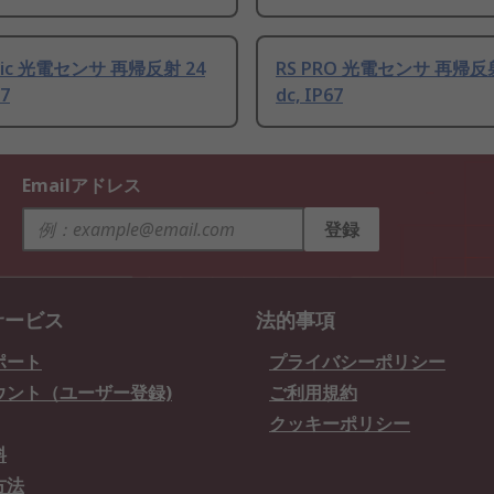
nic 光電センサ 再帰反射 24
RS PRO 光電センサ 再帰反射
67
dc, IP67
Emailアドレス
登録
サービス
法的事項
ポート
プライバシーポリシー
ウント（ユーザー登録)
ご利用規約
クッキーポリシー
料
方法