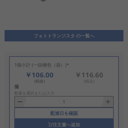
フォトトランジスタ の一覧へ
1個小計 (一括梱包（袋）)*
￥106.00
￥116.60
(税抜)
(税込)
Add
個
to
数量を選択または入力
Basket
配達日を確認
注文書へ追加