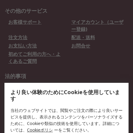
その他のサービス
お客様サポート
マイアカウント（ユーザ
ー登録)
注文方法
配送・送料
お支払い方法
お問合せ
初めてご利用の方へ・よ
くあるご質問
法的事項
プライバシーポリシー
ご利用規約
より良い体験のためにCookieを使用していま
クッキーポリシー
す
RSについて
当社のウェブサイトでは、閲覧やご注文の際により良いサー
ビスを提供し、表示されるコンテンツをパーソナライズする
会社概要
採用情報
ために、Cookieや類似の技術を使用しています。詳細につ
プレスリリース＆お知ら
コーポレートサイト
いては、
Cookieポリシ
ーをご覧ください。