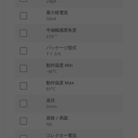
24μA
最大暗電流
50nA
半値幅感度角度
±50 °
パッケージ型式
T-1 3/4
動作温度 Min
-40°C
動作温度 Max
85°C
直径
5mm
規格 / 承認
No
コレクター電流