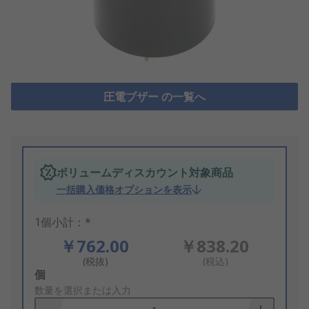
圧電ブザー の一覧へ
ボリュームディスカウント対象商品
一括購入価格オプションを表示
1個小計：*
￥762.00
￥838.20
(税抜)
(税込)
Add
個
to
数量を選択または入力
Basket