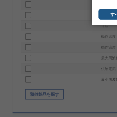
直径
す
高さ
寸法
動作温度 
動作温度 
最大周波
供給電流
最小周波
類似製品を探す