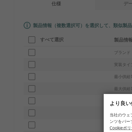
仕様
デ
製品情報（複数選択可）を選択して、類似製品
すべて選択
製品情
ブランド
実装タイ
最小供給
最大供給
サウンド
より良い
ドライブ
当社のウェ
ンツをパー
トーンタ
Cookieポ