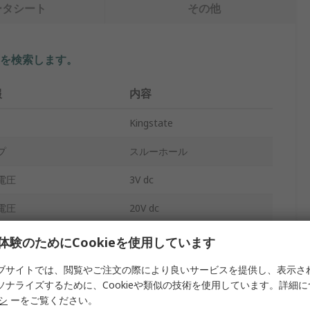
ータシート
その他
を検索します。
報
内容
Kingstate
プ
スルーホール
電圧
3V dc
電圧
20V dc
レベル
88dB
体験のためにCookieを使用しています
タイプ
内部
ブサイトでは、閲覧やご注文の際により良いサービスを提供し、表示さ
ソナライズするために、Cookieや類似の技術を使用しています。詳細
イプ
連続
リシ
ーをご覧ください。