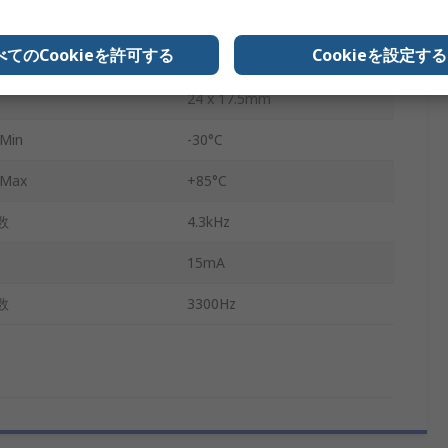
24mm
べてのCookieを許可する
Cookieを設定する
17.5mm
24 x 17.5mm
Min
-30°C
Max
+85°C
数
4.3kHz
15mA
数
3300Hz