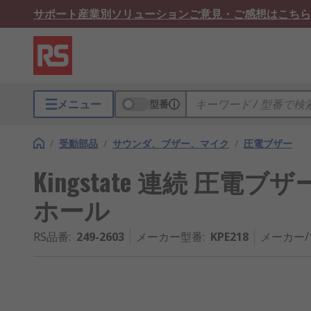
サポート
産業別ソリューション
ご意見・ご感想はこちら
メニュー
型番
/
受動部品
/
サウンダ、ブザー、マイク
/
圧電ブザー
Kingstate 連続 圧電ブザー,
ホール
RS品番
:
249-2603
メーカー型番
:
KPE218
メーカー