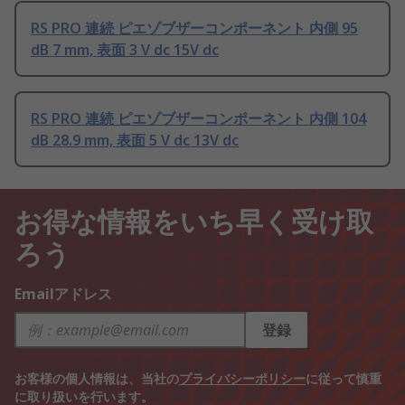
RS PRO 連続 ピエゾブザーコンポーネント 内側 95
dB 7 mm, 表面 3 V dc 15V dc
RS PRO 連続 ピエゾブザーコンポーネント 内側 104
dB 28.9 mm, 表面 5 V dc 13V dc
お得な情報をいち早く受け取
ろう
Emailアドレス
登録
お客様の個人情報は、当社の
プライバシーポリシー
に従って慎重
に取り扱いを行います。