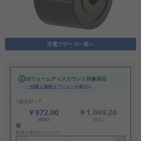
圧電ブザー の一覧へ
ボリュームディスカウント対象商品
一括購入価格オプションを表示
1個小計：*
￥972.00
￥1,069.20
(税抜)
(税込)
Add
個
to
数量を選択または入力
Basket