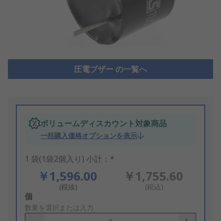
圧電ブザー の一覧へ
ボリュームディスカウント対象商品
一括購入価格オプションを表示
1 袋(1袋2個入り) 小計：*
￥1,596.00
￥1,755.60
(税抜)
(税込)
Add
個
to
数量を選択または入力
Basket