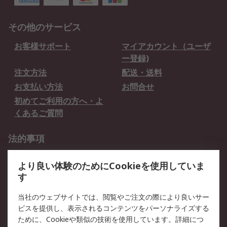
その他のサービス
お客様サポート
マイアカウント（ユーザ
ー登録)
注文方法
配送・送料
お支払い方法
お問合せ
初めてご利用の方へ・よ
くあるご質問
法的事項
プライバシーポリシー
ご利用規約
より良い体験のためにCookieを使用していま
クッキーポリシー
す
RSについて
当社のウェブサイトでは、閲覧やご注文の際により良いサー
ビスを提供し、表示されるコンテンツをパーソナライズする
会社概要
採用情報
ために、Cookieや類似の技術を使用しています。詳細につ