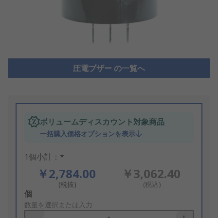
圧電ブザー の一覧へ
ボリュームディスカウント対象商品
一括購入価格オプションを表示
1個小計：*
￥2,784.00
￥3,062.40
(税抜)
(税込)
Add
個
to
数量を選択または入力
Basket