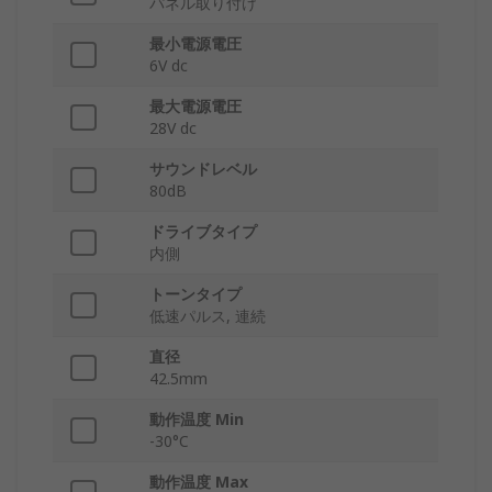
パネル取り付け
最小電源電圧
6V dc
最大電源電圧
28V dc
サウンドレベル
80dB
ドライブタイプ
内側
トーンタイプ
低速パルス, 連続
直径
42.5mm
動作温度 Min
-30°C
動作温度 Max