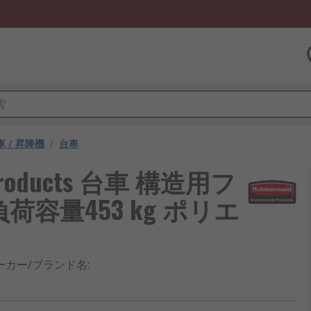
 / 昇降機
/
台車
l Products 台車 構造用フ
容量453 kg ポリエ
ーカー/ブランド名
: