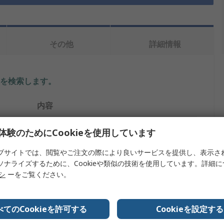
その他
詳細情報
を検索します。
内容
Rubbermaid Commercial Products
体験のためにCookieを使用しています
台車
ブサイトでは、閲覧やご注文の際により良いサービスを提供し、表示さ
ソナライズするために、Cookieや類似の技術を使用しています。詳細
453kg
リシ
ーをご覧ください。
構造用フォームチルトトラック
べてのCookieを許可する
Cookieを設定する
ポリエチレン