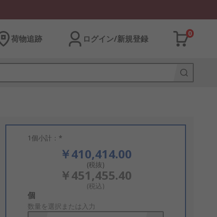
0
荷物追跡
ログイン/新規登録
1個小計：*
￥410,414.00
(税抜)
￥451,455.40
(税込)
Add
個
to
数量を選択または入力