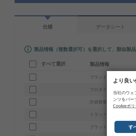
仕様
データシート
製品情報（複数選択可）を選択して、類似製品
すべて選択
製品情報
ブランド
より良い
プロダクトタイプ
当社のウェ
ンツをパー
許容荷重
Cookieポ
トラック形状
す
プラットフォーム材質