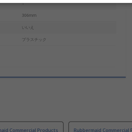
1
306mm
いいえ
プラスチック
aid Commercial Products
Rubbermaid Commercial 