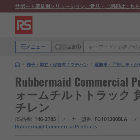
サポート
産業別ソリューション
ご意見・ご感想はこちら
メニュー
型番
/
梯子・脚立 / 保管庫 / マテハン
/
運搬車・手押し車 / 台車
Rubbermaid Commercia
ォームチルトトラック 負荷
チレン
RS品番
:
146-2785
メーカー型番
:
FG101300BLA
メ
Rubbermaid Commercial Products