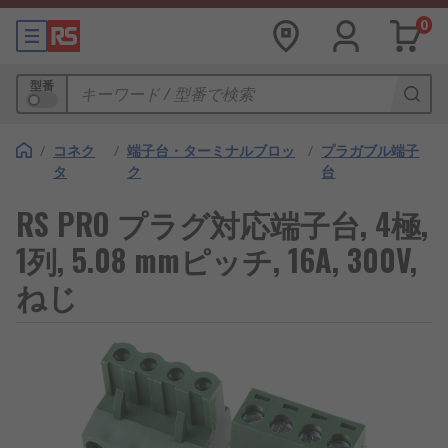
0
型番
/
コネク
/
端子台・ターミナルブロッ
/
プラガブル端子
タ
ク
台
RS PRO プラグ対応端子台, 4極,
1列, 5.08 mmピッチ, 16A, 300V,
ねじ