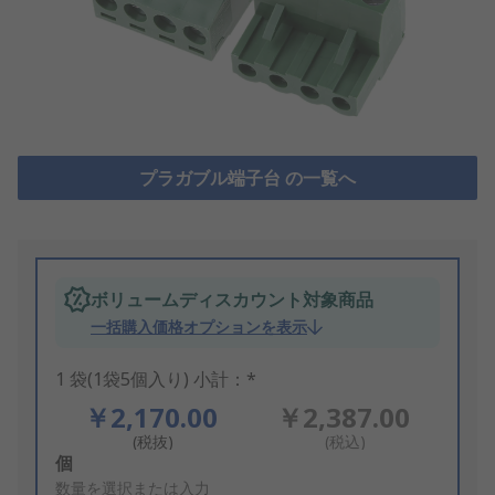
プラガブル端子台 の一覧へ
ボリュームディスカウント対象商品
一括購入価格オプションを表示
1 袋(1袋5個入り) 小計：*
￥2,170.00
￥2,387.00
(税抜)
(税込)
Add
個
to
数量を選択または入力