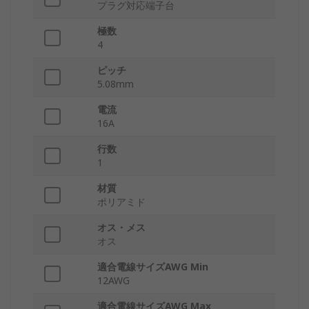
プラグ対応端子台
極数
4
ピッチ
5.08mm
電流
16A
行数
1
材質
ポリアミド
オス・メス
オス
適合電線サイズAWG Min
12AWG
適合電線サイズAWG Max