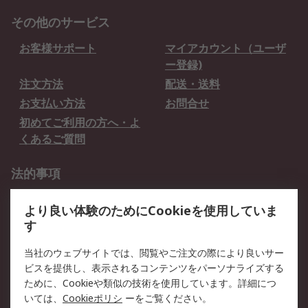
その他のサービス
お客様サポート
マイアカウント（ユーザ
ー登録)
注文方法
配送・送料
お支払い方法
お問合せ
初めてご利用の方へ・よ
くあるご質問
法的事項
プライバシーポリシー
ご利用規約
より良い体験のためにCookieを使用していま
クッキーポリシー
す
RSについて
当社のウェブサイトでは、閲覧やご注文の際により良いサー
ビスを提供し、表示されるコンテンツをパーソナライズする
会社概要
採用情報
ために、Cookieや類似の技術を使用しています。詳細につ
プレスリリース＆お知ら
コーポレートサイト
いては、
Cookieポリシ
ーをご覧ください。