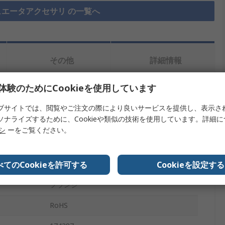
ュエータアクセサリ の一覧へ
その他
詳細情報
体験のためにCookieを使用しています
を検索します。
ブサイトでは、閲覧やご注文の際により良いサービスを提供し、表示さ
ソナライズするために、Cookieや類似の技術を使用しています。詳細
内容
リシ
ーをご覧ください。
Festo
べてのCookieを許可する
Cookieを設定する
DNCシリーズ標準シリンダ
フランジ
RoHS