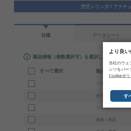
空圧シリンダ / アクチ
仕様
データシート
より良い
製品情報（複数選択可）を選択して、類似製品
当社のウェ
ンツをパー
すべて選択
製品情報
Cookieポ
ブランド
す
併用可能製品
プロダクトタイプ
規格 / 承認