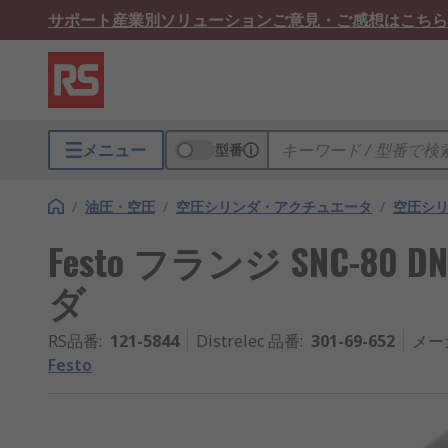
サポート
産業別ソリューション
ご意見・ご感想はこちら
メニュー
型番
/
油圧・空圧
/
空圧シリンダ・アクチュエータ
/
空圧シリ
Festo フランジ SNC-8
ダ
RS品番
:
121-5844
Distrelec 品番
:
301-69-652
メー
Festo