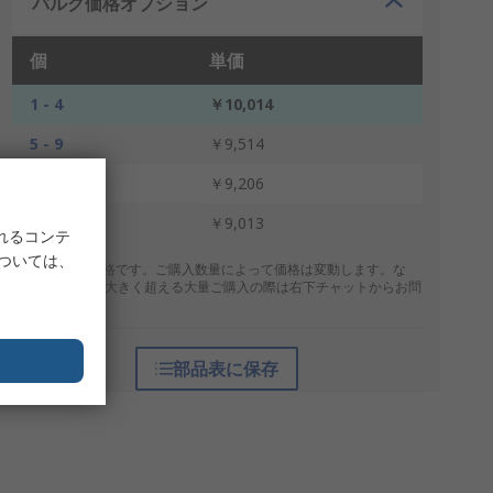
バルク価格オプション
個
単価
1 - 4
￥10,014
5 - 9
￥9,514
10 - 24
￥9,206
25 +
￥9,013
れるコンテ
については、
* 表示は参考価格です。ご購入数量によって価格は変動します。な
お、上記数量を大きく超える大量ご購入の際は右下チャットからお問
合せください。
部品表に保存