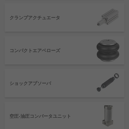
空圧シリンダの仕組み
クランプアクチュエータ
空圧シリンダシステムは、圧縮ガスの力を利用して
動力を生成します。この動力は、シリンダロッドを
押して、 リニアでもロータリでも ピストン(ディス
ク)を目的の方向に動かします。
コンパクトエアベローズ
エアシリンダは、油圧シリンダよりも静かでクリー
ンである傾向があり、 そのため、漏電による周囲の
汚染の危険がないため、機械用途においてエンジニ
アによく選択されます。 ロッドレスシリンダの形式
ショックアブソーバ
もあり、 これは、従来の空圧シリンダに必要なスペ
ースよりも大幅に小さいスペースで大きな出力が必
要な場合に特に便利です。
空圧シリンダの制御方法
空圧-油圧コンバータユニット
空圧シリンダはアクチュエータを介して制御できま