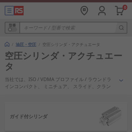
0
型番
/
油圧・空圧
/
空圧シリンダ・アクチュエータ
空圧シリンダ・アクチュエー
タ
当社では、ISO / VDMA プロファイル / ラウンドラ
インコンパクト、 ミニチュア、 スライド、クラン
プなど、幅広い空圧シリンダとアクチュエータを取
り揃えています。さらに、 ピックアンドプレース用
のグリッパー、 エアベローズ、 及びショックアブ
ソーバなどを、 Festo、 Parker、RS Proなどの市場
ガイド付シリンダ
で高い信頼性を誇るブランドの製品からお選びいた
だけます。