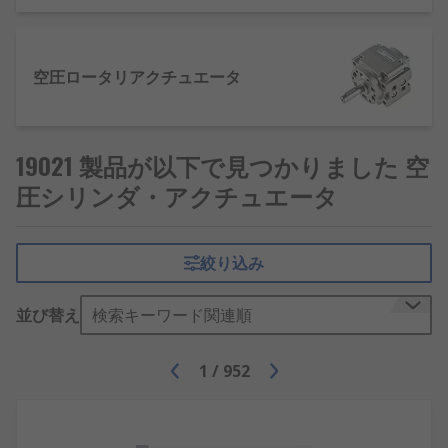
りも優れています。
システムを機能させるために、エネルギー源
をリザーブに保管する必要はありません。 こ
空圧ロータリアクチュエータ
のため、必要に応じてすばやくシリンダを始
動及び停止できます。
空圧シリンダ及びアクチュエータ
19021 製品が以下で見つかりました 空
圧シリンダ・アクチュエータ
の用途
製造業(開バルブやロータリベルトなど)や自動車分
絞り込み
野( 車やトラックのブレーキやサスペンション)にお
いて、 メインエンジン制御システムで使用されま
並び替え
検索キーワード関連順
す。
1
/
952