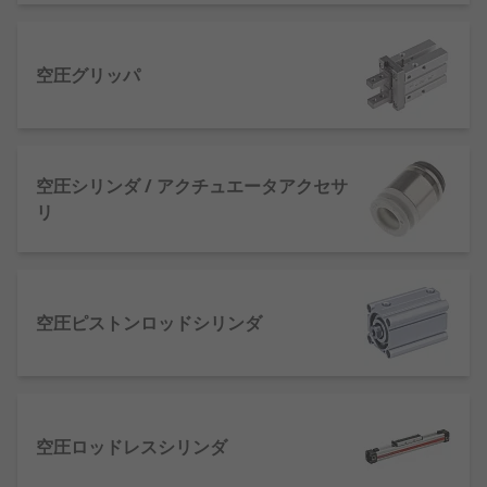
す。 アクチュエータは、メカニズム又はシステムの
運動を制御する構成部品であり、制御信号とエネル
ギー源の組み合わせによって作動します。 これは、
空圧グリッパ
このケースでは空圧です。アクチュエータが信号と
して圧力を受けると、 エネルギーを機械的な動作に
変換します。アクチュエータが起こす動作の種類に
応じて、アクチュエータは 2つの主要タイプであ
空圧シリンダ / アクチュエータアクセサ
る、リニアアクチュエータとロータリアクチュエー
リ
タの2つのタイプに区別されます。
空圧アクチュエータの利点
空圧ピストンロッドシリンダ
空圧アクチュエータは、高圧で圧縮空気によ
って形成されたエネルギーをモーション(直線
又は回転)に変換し、 比較的小さな圧力変化で
大きな力を生み出します。
他のタイプより高性能で低価格であり、
空圧ロッドレスシリンダ
多くの場合、信頼性と安全性も他のタイプよ