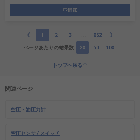
追加
1
2
3
952
ページあたりの結果数
20
50
100
トップへ戻る
関連ページ
空圧・油圧力計
空圧センサ / スイッチ