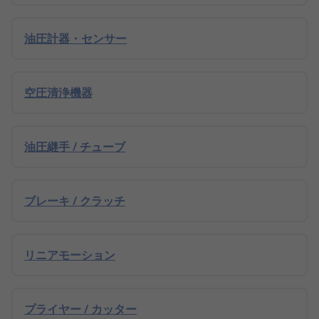
油圧計器・センサー
空圧清浄機器
油圧継手 / チューブ
ブレーキ / クラッチ
リニアモーション
プライヤー / カッター