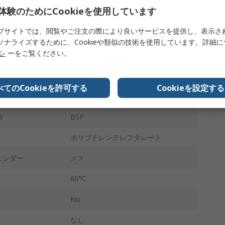
体験のためにCookieを使用しています
Pneutic C
ブサイトでは、閲覧やご注文の際により良いサービスを提供し、表示さ
BSP
ソナライズするために、Cookieや類似の技術を使用しています。詳細
リシ
ーをご覧ください。
10 bar
ンダー
メス
べてのCookieを許可する
Cookieを設定する
0°C
格
BSP
ポリブチレンテレフタレート
ェンダー
メス
60°C
No
なし