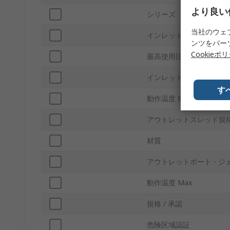
より良い
シリーズ
当社のウェ
インレットねじ規格
ンツをパー
Cookieポ
最高使用圧力
インレットポートのジェ
す
動作温度 Min
アウトレットスレッド規
材質
アウトレットポート - ジ
動作温度 Max
規格 / 承認
危険区域認証