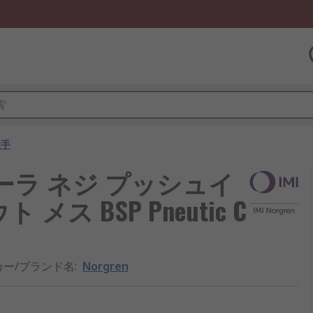
継手
ローラ ネジ プッシュイ
ス BSP Pneutic C
カー/ブランド名
:
Norgren