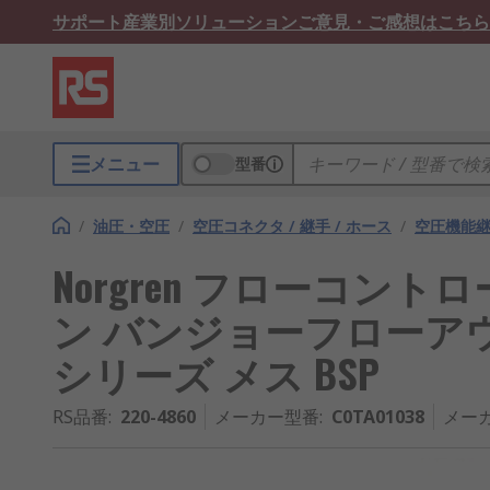
サポート
産業別ソリューション
ご意見・ご感想はこちら
メニュー
型番
/
油圧・空圧
/
空圧コネクタ / 継手 / ホース
/
空圧機能
Norgren フローコント
ン バンジョーフローアウト メ
シリーズ メス BSP
RS品番
:
220-4860
メーカー型番
:
C0TA01038
メー