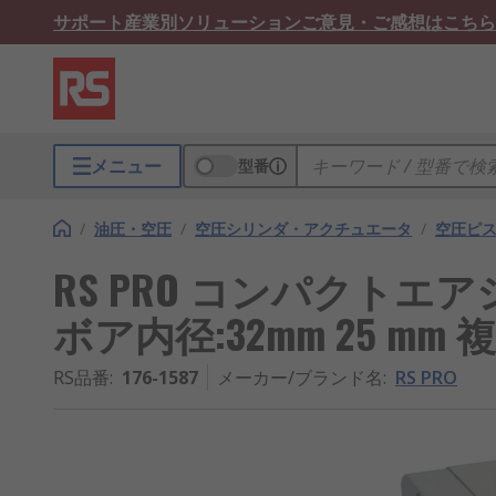
サポート
産業別ソリューション
ご意見・ご感想はこちら
メニュー
型番
/
油圧・空圧
/
空圧シリンダ・アクチュエータ
/
空圧ピ
RS PRO コンパクトエ
ボア内径:32mm 25 mm 
RS品番
:
176-1587
メーカー/ブランド名
:
RS PRO