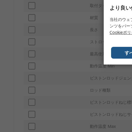
取付タイプ
より良い
材質
当社のウェ
ンツをパー
長さ
Cookieポ
ストローク長さ
す
最高使用圧力
動作温度 Min
ピストンロッドジェン
ロッド種類
ピストンロッドねじ標
ピストンロッドねじサ
動作温度 Max