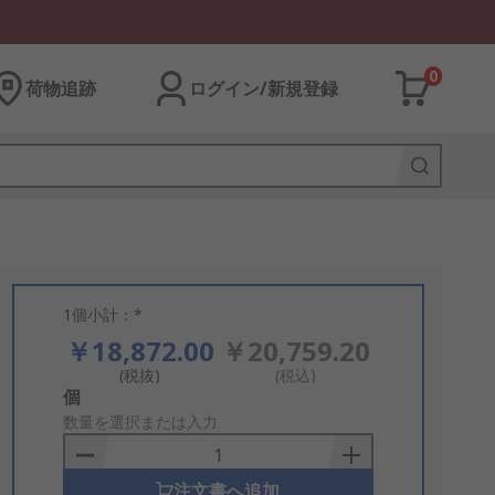
0
荷物追跡
ログイン/新規登録
1個小計：*
￥18,872.00
￥20,759.20
(税抜)
(税込)
Add
個
to
数量を選択または入力
Basket
注文書へ追加