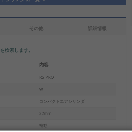
その他
詳細情報
を検索します。
内容
RS PRO
W
コンパクトエアシリンダ
32mm
複動