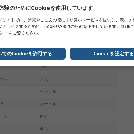
両端はタップ加工処理済み
体験のためにCookieを使用しています
ステンレス鋼
ブサイトでは、閲覧やご注文の際により良いサービスを提供し、表示さ
ソナライズするために、Cookieや類似の技術を使用しています。詳細
76mm
リシ
ーをご覧ください。
25mm
べてのCookieを許可する
Cookieを設定する
10 bar
0°C
ダー
メス
シングル
準
メートル
イズ
M6
80°C