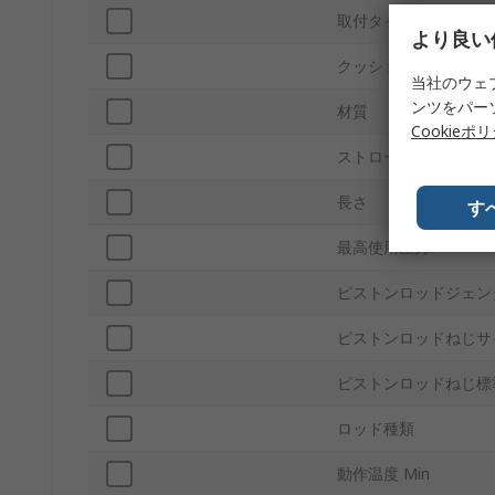
取付タイプ
より良い
クッションタイプ
当社のウェ
ンツをパー
材質
Cookieポ
ストローク長さ
長さ
す
最高使用圧力
ピストンロッドジェン
ピストンロッドねじサ
ピストンロッドねじ標
ロッド種類
動作温度 Min