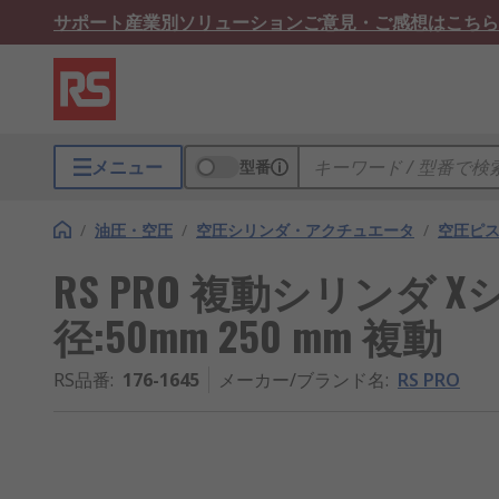
サポート
産業別ソリューション
ご意見・ご感想はこちら
メニュー
型番
/
油圧・空圧
/
空圧シリンダ・アクチュエータ
/
空圧ピ
RS PRO 複動シリンダ 
径:50mm 250 mm 複動
RS品番
:
176-1645
メーカー/ブランド名
:
RS PRO