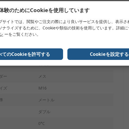
両端はタップ加工処理済み
体験のためにCookieを使用しています
クッション付き
ブサイトでは、閲覧やご注文の際により良いサービスを提供し、表示さ
ソナライズするために、Cookieや類似の技術を使用しています。詳細
ステンレス鋼
リシ
ーをご覧ください。
250mm
393mm
べてのCookieを許可する
Cookieを設定する
10 bar
ダー
メス
イズ
M16
準
メートル
ダブル
0°C