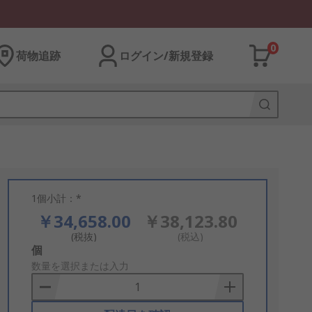
0
荷物追跡
ログイン/新規登録
1個小計：*
￥34,658.00
￥38,123.80
(税抜)
(税込)
Add
個
to
数量を選択または入力
Basket