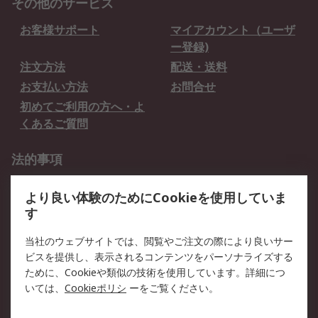
その他のサービス
お客様サポート
マイアカウント（ユーザ
ー登録)
注文方法
配送・送料
お支払い方法
お問合せ
初めてご利用の方へ・よ
くあるご質問
法的事項
プライバシーポリシー
ご利用規約
より良い体験のためにCookieを使用していま
クッキーポリシー
す
RSについて
当社のウェブサイトでは、閲覧やご注文の際により良いサー
ビスを提供し、表示されるコンテンツをパーソナライズする
会社概要
採用情報
ために、Cookieや類似の技術を使用しています。詳細につ
プレスリリース＆お知ら
コーポレートサイト
いては、
Cookieポリシ
ーをご覧ください。
せ