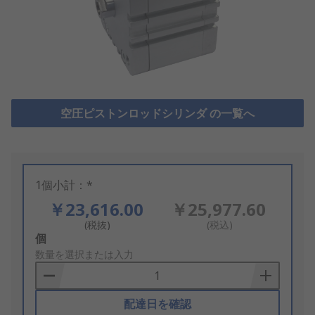
空圧ピストンロッドシリンダ の一覧へ
1個小計：*
￥23,616.00
￥25,977.60
(税抜)
(税込)
Add
個
to
数量を選択または入力
Basket
配達日を確認