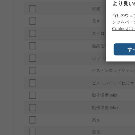
より良い
材質
当社のウェ
長さ
ンツをパー
Cookieポ
ストローク長さ
最高使用圧力
す
ロッド種類
ピストンロッドジェン
ピストンロッドねじサ
動作温度 Min
動作温度 Max
高さ
重量