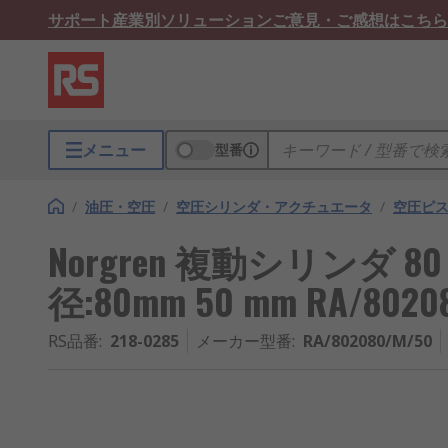
サポート
産業別ソリューション
ご意見・ご感想はこちら
メニュー
型番
/
油圧・空圧
/
空圧シリンダ・アクチュエータ
/
空圧ピ
Norgren 複動シリンダ 
径:80mm 50 mm RA/802
RS品番
:
218-0285
メーカー型番
:
RA/802080/M/50