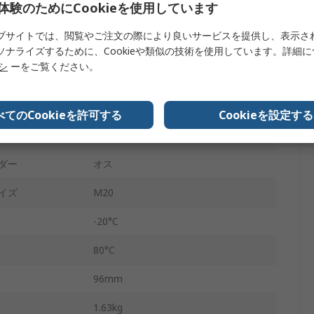
体験のためにCookieを使用しています
アルミニウム
ブサイトでは、閲覧やご注文の際により良いサービスを提供し、表示さ
50mm
ソナライズするために、Cookieや類似の技術を使用しています。詳細
リシ
ーをご覧ください。
50mm
16 bar
べてのCookieを許可する
Cookieを設定する
ダブル
ダー
オス
イズ
M20
-20°C
80°C
96mm
1.63kg