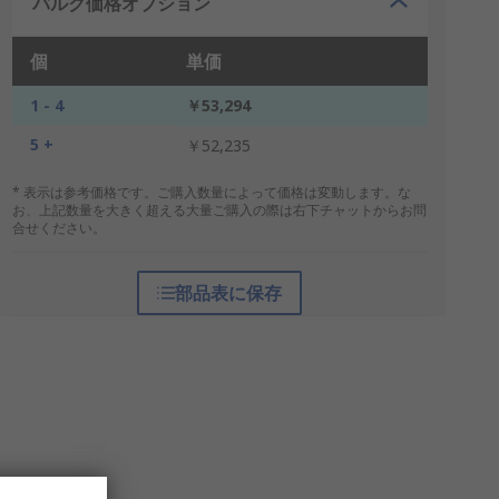
バルク価格オプション
個
単価
1 - 4
￥53,294
5 +
￥52,235
* 表示は参考価格です。ご購入数量によって価格は変動します。な
お、上記数量を大きく超える大量ご購入の際は右下チャットからお問
合せください。
部品表に保存