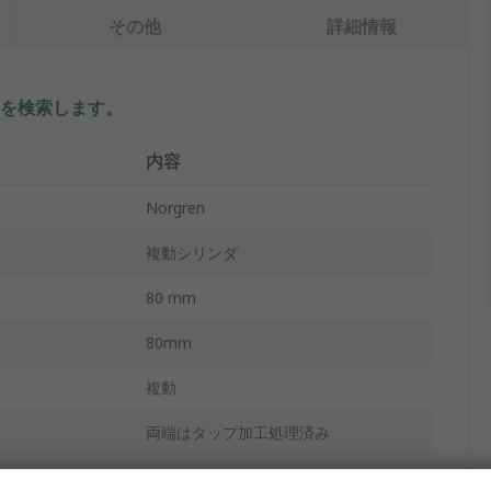
その他
詳細情報
を検索します。
内容
Norgren
複動シリンダ
80 mm
80mm
複動
両端はタップ加工処理済み
調整可能