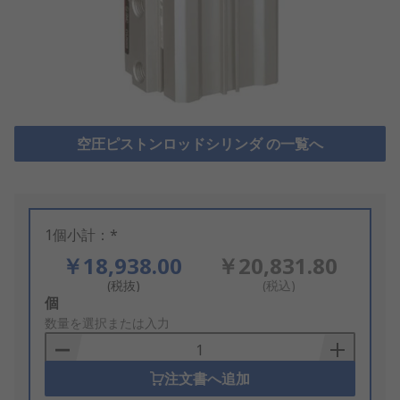
空圧ピストンロッドシリンダ の一覧へ
1個小計：*
￥18,938.00
￥20,831.80
(税抜)
(税込)
Add
個
to
数量を選択または入力
Basket
注文書へ追加