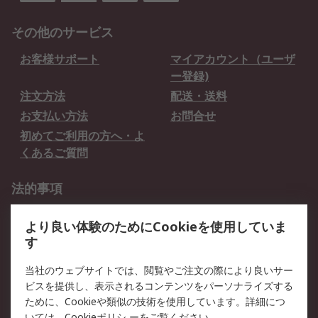
その他のサービス
お客様サポート
マイアカウント（ユーザ
ー登録)
注文方法
配送・送料
お支払い方法
お問合せ
初めてご利用の方へ・よ
くあるご質問
法的事項
プライバシーポリシー
ご利用規約
より良い体験のためにCookieを使用していま
クッキーポリシー
す
RSについて
当社のウェブサイトでは、閲覧やご注文の際により良いサー
ビスを提供し、表示されるコンテンツをパーソナライズする
会社概要
採用情報
ために、Cookieや類似の技術を使用しています。詳細につ
プレスリリース＆お知ら
コーポレートサイト
いては、
Cookieポリシ
ーをご覧ください。