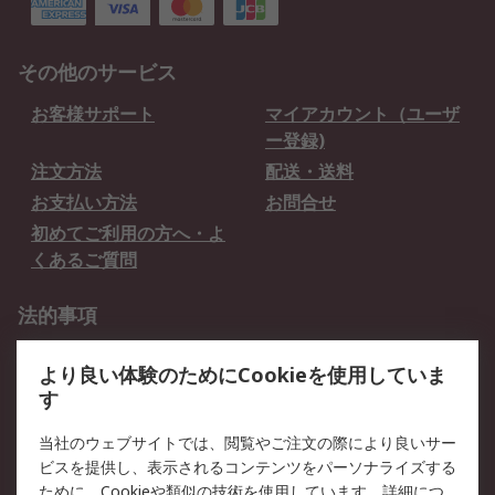
その他のサービス
お客様サポート
マイアカウント（ユーザ
ー登録)
注文方法
配送・送料
お支払い方法
お問合せ
初めてご利用の方へ・よ
くあるご質問
法的事項
プライバシーポリシー
ご利用規約
より良い体験のためにCookieを使用していま
クッキーポリシー
す
RSについて
当社のウェブサイトでは、閲覧やご注文の際により良いサー
ビスを提供し、表示されるコンテンツをパーソナライズする
会社概要
採用情報
ために、Cookieや類似の技術を使用しています。詳細につ