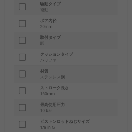
駆動タイプ
複動
ボア内径
20mm
取付タイプ
脚
クッションタイプ
バッファ
材質
ステンレス鋼
ストローク長さ
160mm
最高使用圧力
10 bar
ピストンロッドねじサイズ
1/8 in G