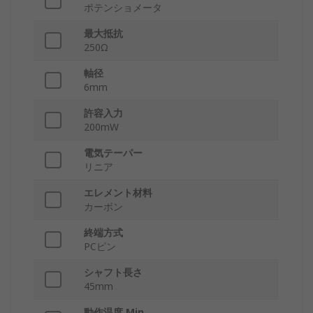
ポテンショメータ
最大抵抗
250Ω
軸径
6mm
許容入力
200mW
電気テーパー
リニア
エレメント材料
カーボン
終端方式
PCピン
シャフト長さ
45mm
動作温度 Min