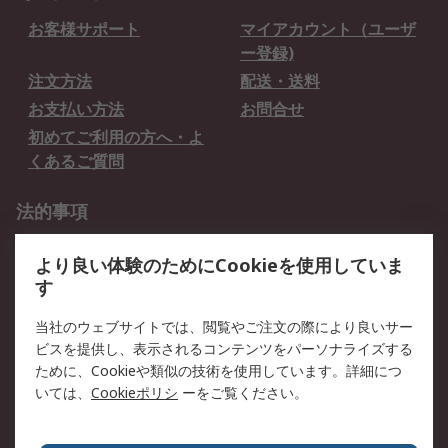
お客様サポート
マイアカウント（ユーザ
ー登録)
注文方法
配送・送料
お支払い方法
お問合せ
初めてご利用の方へ・よ
くあるご質問
法的事項
プライバシーポリシー
ご利用規約
より良い体験のためにCookieを使用していま
クッキーポリシー
す
RSについて
当社のウェブサイトでは、閲覧やご注文の際により良いサー
ビスを提供し、表示されるコンテンツをパーソナライズする
会社概要
採用情報
ために、Cookieや類似の技術を使用しています。詳細につ
プレスリリース＆お知ら
コーポレートサイト
いては、
Cookieポリシ
ーをご覧ください。
せ
全世界のRS
RSの歴史