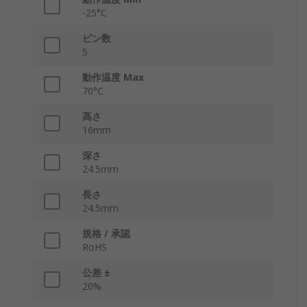
-25°C
ピン数
5
動作温度 Max
70°C
高さ
16mm
深さ
24.5mm
長さ
24.5mm
規格 / 承認
RoHS
公差 ±
20%