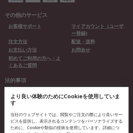
その他のサービス
お客様サポート
マイアカウント（ユーザ
ー登録)
注文方法
配送・送料
お支払い方法
お問合せ
初めてご利用の方へ・よ
くあるご質問
法的事項
プライバシーポリシー
ご利用規約
より良い体験のためにCookieを使用していま
クッキーポリシー
す
RSについて
当社のウェブサイトでは、閲覧やご注文の際により良いサー
ビスを提供し、表示されるコンテンツをパーソナライズする
会社概要
採用情報
ために、Cookieや類似の技術を使用しています。詳細につ